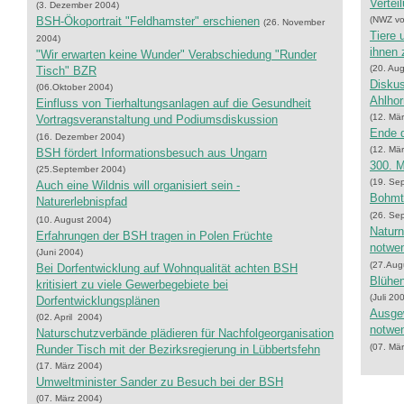
Vertei
(3. Dezember 2004)
BSH-Ökoportrait "Feldhamster" erschienen
(NWZ vo
(26. November
Tiere 
2004)
ihnen 
"Wir erwarten keine Wunder" Verabschiedung "Runder
(20. Au
Tisch" BZR
Diskus
(06.Oktober 2004)
Ahlhor
Einfluss von Tierhaltungsanlagen auf die Gesundheit
(12. Mä
Vortragsveranstaltung und Podiumsdiskussion
Ende d
(16. Dezember 2004)
(12. Mä
BSH fördert Informationsbesuch aus Ungarn
300. M
(25.September 2004)
(19. Se
Auch eine Wildnis will organisiert sein -
Bohmt
Naturerlebnispfad
(26. Se
(10. August 2004)
Naturn
Erfahrungen der BSH tragen in Polen Früchte
notwe
(Juni 2004)
(27.Aug
Bei Dorfentwicklung auf Wohnqualität achten BSH
Blühen
kritisiert zu viele Gewerbegebiete bei
(Juli 20
Dorfentwicklungsplänen
Ausgew
(02. April 2004)
notwe
Naturschutzverbände plädieren für Nachfolgeorganisation
(07. Mä
Runder Tisch mit der Bezirksregierung in Lübbertsfehn
(17. März 2004)
Umweltminister Sander zu Besuch bei der BSH
(07. März 2004)