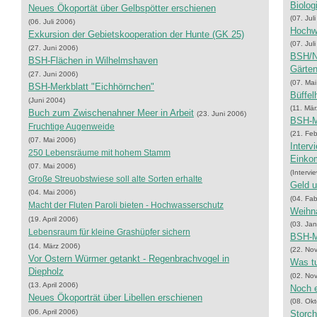
Biolog
Neues Ökoportät über Gelbspötter erschienen
(07. Jul
(06. Juli 2006)
Hochwa
Exkursion der Gebietskooperation der Hunte (GK 25)
(07. Jul
(27. Juni 2006)
BSH/NV
BSH-Flächen in Wilhelmshaven
Gärte
(27. Juni 2006)
(07. Ma
BSH-Merkblatt "Eichhörnchen"
Büffel
(Juni 2004)
(11. Mä
Buch zum Zwischenahner Meer in Arbeit
(23. Juni 2006)
BSH-M
Fruchtige Augenweide
(21. Fe
(07. Mai 2006)
Interv
250 Lebensräume mit hohem Stamm
Einko
(07. Mai 2006)
(Intervi
Große Streuobstwiese soll alte Sorten erhalte
Geld u
(04. Mai 2006)
(04. Fa
Macht der Fluten Paroli bieten - Hochwasserschutz
Weihna
(19. April 2006)
(03. Ja
Lebensraum für kleine Grashüpfer sichern
BSH-Me
(14. März 2006)
(22. No
Vor Ostern Würmer getankt - Regenbrachvogel in
Was tu
Diepholz
(02. No
(13. April 2006)
Noch e
Neues Ökoporträt über Libellen erschienen
(08. Ok
(06. April 2006)
Storch