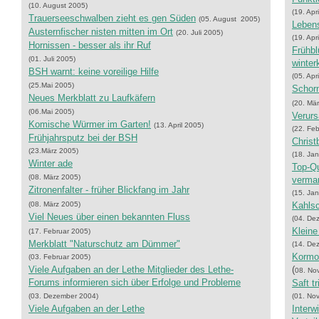
(10. August 2005)
(19. Apr
Trauerseeschwalben zieht es gen Süden
(05. August 2005)
Lebens
Austernfischer nisten mitten im Ort
(20. Juli 2005)
(19. Apr
Hornissen - besser als ihr Ruf
Frühbl
(01. Juli 2005)
winter
BSH warnt: keine voreilige Hilfe
(05. Apr
(25.Mai 2005)
Schorn
Neues Merkblatt zu Laufkäfern
(20. Mä
(06.Mai 2005)
Verurs
Komische Würmer im Garten!
(13. April 2005)
(22. Fe
Frühjahrsputz bei der BSH
Christ
(23.März 2005)
(18. Ja
Winter ade
Top-Qu
(08. März 2005)
verma
Zitronenfalter - früher Blickfang im Jahr
(15. Ja
(08. März 2005)
Kahls
Viel Neues über einen bekannten Fluss
(04. De
Kleine
(17. Februar 2005)
Merkblatt "Naturschutz am Dümmer"
(14. De
Kormor
(03. Februar 2005)
Viele Aufgaben an der Lethe Mitglieder des Lethe-
(
08. No
Forums informieren sich über Erfolge und Probleme
Saft t
(03. Dezember 2004)
(01. No
Viele Aufgaben an der Lethe
Interw