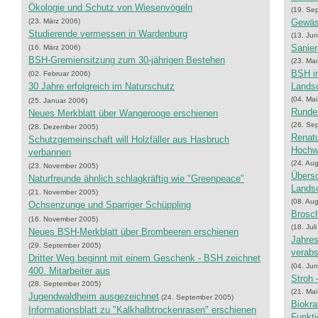
Ökologie und Schutz von Wiesenvögeln
(19. Se
(23. März 2006)
Gewäs
Studierende vermessen in Wardenburg
(13. Jun
Sanier
(16. März 2006)
BSH-Gremiensitzung zum 30-jährigen Bestehen
(23. Ma
BSH i
(02. Februar 2006)
30 Jahre erfolgreich im Naturschutz
Landsc
(04. Ma
(25. Januar 2006)
Runder
Neues Merkblatt über Wangerooge erschienen
(26. Se
(28. Dezember 2005)
Renatu
Schutzgemeinschaft will Holzfäller aus Hasbruch
Hochw
verbannen
(24. Au
(23. November 2005)
Übersc
Naturfreunde ähnlich schlagkräftig wie "Greenpeace"
Landsc
(21. November 2005)
(08. Au
Ochsenzunge und Sparriger Schüppling
Brosch
(16. November 2005)
(18. Jul
Neues BSH-Merkblatt über Brombeeren erschienen
Jahre
(29. September 2005)
verabs
Dritter Weg beginnt mit einem Geschenk - BSH zeichnet
(04. Jun
400. Mitarbeiter aus
Stroh 
(28. September 2005)
(21. Ma
Jugendwaldheim ausgezeichnet
(24. September 2005)
Biokra
Informationsblatt zu "Kalkhalbtrockenrasen" erschienen
Funkti