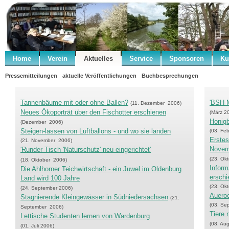
Home
Verein
Aktuelles
Service
Sponsoren
Ku
Pressemitteilungen
aktuelle Veröffentlichungen
Buchbesprechungen
Tannenbäume mit oder ohne Ballen?
'BSH-M
(11. Dezember 2006)
Neues Ökoporträt über den Fischotter erschienen
(März 2
Honigb
(Dezember 2006)
Steigen-lassen von Luftballons - und wo sie landen
(03. Fe
Erste
(21. November 2006)
Novem
'Runder Tisch 'Naturschutz' neu eingerichtet'
(23. Ok
(18. Oktober 2006)
Inform
Die Ahlhorner Teichwirtschaft - ein Juwel im Oldenburg
erschi
Land wird 100 Jahre
(23. Ok
(24. September 2006)
Auero
Stagnierende Kleingewässer in Südniedersachsen
(21.
(03. Se
September 2006)
Tiere 
Lettische Studenten lernen von Wardenburg
(08. Au
(01. Juli 2006)