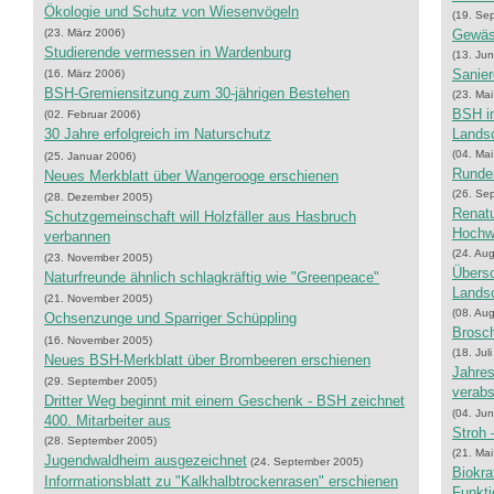
Ökologie und Schutz von Wiesenvögeln
(19. Se
(23. März 2006)
Gewäs
Studierende vermessen in Wardenburg
(13. Jun
Sanier
(16. März 2006)
BSH-Gremiensitzung zum 30-jährigen Bestehen
(23. Ma
BSH i
(02. Februar 2006)
30 Jahre erfolgreich im Naturschutz
Landsc
(04. Ma
(25. Januar 2006)
Runder
Neues Merkblatt über Wangerooge erschienen
(26. Se
(28. Dezember 2005)
Renatu
Schutzgemeinschaft will Holzfäller aus Hasbruch
Hochw
verbannen
(24. Au
(23. November 2005)
Übersc
Naturfreunde ähnlich schlagkräftig wie "Greenpeace"
Landsc
(21. November 2005)
(08. Au
Ochsenzunge und Sparriger Schüppling
Brosch
(16. November 2005)
(18. Jul
Neues BSH-Merkblatt über Brombeeren erschienen
Jahre
(29. September 2005)
verabs
Dritter Weg beginnt mit einem Geschenk - BSH zeichnet
(04. Jun
400. Mitarbeiter aus
Stroh 
(28. September 2005)
(21. Ma
Jugendwaldheim ausgezeichnet
(24. September 2005)
Biokra
Informationsblatt zu "Kalkhalbtrockenrasen" erschienen
Funkti