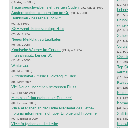
(10. August 2005)
(19. Apr
Trauerseeschwalben zieht es gen Süden
(05. August 2005)
Lebens
Austernfischer nisten mitten im Ort
(20. Juli 2005)
(19. Apr
Hornissen - besser als ihr Ruf
Frühbl
(01. Juli 2005)
winter
BSH warnt: keine voreilige Hilfe
(05. Apr
(25.Mai 2005)
Schorn
Neues Merkblatt zu Laufkäfern
(20. Mä
(06.Mai 2005)
Verurs
Komische Würmer im Garten!
(13. April 2005)
(22. Fe
Frühjahrsputz bei der BSH
Christ
(23.März 2005)
(18. Ja
Winter ade
Top-Qu
(08. März 2005)
verma
Zitronenfalter - früher Blickfang im Jahr
(15. Ja
(08. März 2005)
Kahls
Viel Neues über einen bekannten Fluss
(04. De
Kleine
(17. Februar 2005)
Merkblatt "Naturschutz am Dümmer"
(14. De
Kormor
(03. Februar 2005)
Viele Aufgaben an der Lethe Mitglieder des Lethe-
(
08. No
Forums informieren sich über Erfolge und Probleme
Saft t
(03. Dezember 2004)
(01. No
Viele Aufgaben an der Lethe
Interw