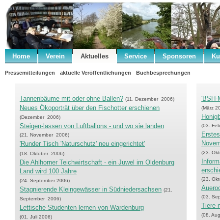
Home
Verein
Aktuelles
Service
Sponsoren
Ku
Pressemitteilungen
aktuelle Veröffentlichungen
Buchbesprechungen
Tannenbäume mit oder ohne Ballen?
'BSH-M
(11. Dezember 2006)
Neues Ökoporträt über den Fischotter erschienen
(März 2
Honigb
(Dezember 2006)
Steigen-lassen von Luftballons - und wo sie landen
(03. Fe
Erste
(21. November 2006)
Novem
'Runder Tisch 'Naturschutz' neu eingerichtet'
(23. Ok
(18. Oktober 2006)
Inform
Die Ahlhorner Teichwirtschaft - ein Juwel im Oldenburg
erschi
Land wird 100 Jahre
(23. Ok
(24. September 2006)
Auero
Stagnierende Kleingewässer in Südniedersachsen
(21.
(03. Se
September 2006)
Tiere 
Lettische Studenten lernen von Wardenburg
(08. Au
(01. Juli 2006)