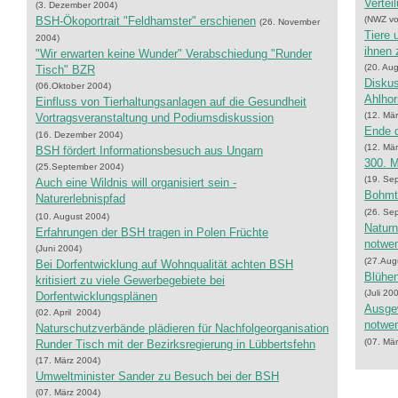
Vertei
(3. Dezember 2004)
BSH-Ökoportrait "Feldhamster" erschienen
(NWZ vo
(26. November
Tiere 
2004)
ihnen 
"Wir erwarten keine Wunder" Verabschiedung "Runder
(20. Au
Tisch" BZR
Diskus
(06.Oktober 2004)
Ahlhor
Einfluss von Tierhaltungsanlagen auf die Gesundheit
(12. Mä
Vortragsveranstaltung und Podiumsdiskussion
Ende d
(16. Dezember 2004)
(12. Mä
BSH fördert Informationsbesuch aus Ungarn
300. M
(25.September 2004)
(19. Se
Auch eine Wildnis will organisiert sein -
Bohmt
Naturerlebnispfad
(26. Se
(10. August 2004)
Naturn
Erfahrungen der BSH tragen in Polen Früchte
notwe
(Juni 2004)
(27.Aug
Bei Dorfentwicklung auf Wohnqualität achten BSH
Blühen
kritisiert zu viele Gewerbegebiete bei
(Juli 20
Dorfentwicklungsplänen
Ausgew
(02. April 2004)
notwe
Naturschutzverbände plädieren für Nachfolgeorganisation
(07. Mä
Runder Tisch mit der Bezirksregierung in Lübbertsfehn
(17. März 2004)
Umweltminister Sander zu Besuch bei der BSH
(07. März 2004)