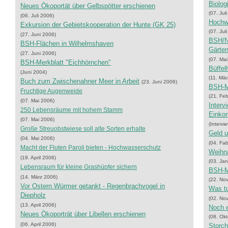
Biolog
Neues Ökoportät über Gelbspötter erschienen
(07. Jul
(06. Juli 2006)
Hochwa
Exkursion der Gebietskooperation der Hunte (GK 25)
(07. Jul
(27. Juni 2006)
BSH/NV
BSH-Flächen in Wilhelmshaven
Gärte
(27. Juni 2006)
(07. Ma
BSH-Merkblatt "Eichhörnchen"
Büffel
(Juni 2004)
(11. Mä
Buch zum Zwischenahner Meer in Arbeit
(23. Juni 2006)
BSH-M
Fruchtige Augenweide
(21. Fe
(07. Mai 2006)
Interv
250 Lebensräume mit hohem Stamm
Einko
(07. Mai 2006)
(Intervi
Große Streuobstwiese soll alte Sorten erhalte
Geld u
(04. Mai 2006)
(04. Fa
Macht der Fluten Paroli bieten - Hochwasserschutz
Weihna
(19. April 2006)
(03. Ja
Lebensraum für kleine Grashüpfer sichern
BSH-Me
(14. März 2006)
(22. No
Vor Ostern Würmer getankt - Regenbrachvogel in
Was tu
Diepholz
(02. No
(13. April 2006)
Noch e
Neues Ökoporträt über Libellen erschienen
(08. Ok
(06. April 2006)
Storch