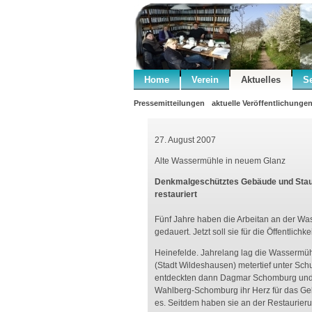
Home
Verein
Aktuelles
S
Pressemitteilungen
aktuelle Veröffentlichunge
27. August 2007
Alte Wassermühle in neuem Glanz
Denkmalgeschütztes Gebäude und Stau
restauriert
Fünf Jahre haben die Arbeitan an der W
gedauert. Jetzt soll sie für die Öffentlichk
Heinefelde. Jahrelang lag die Wassermüh
(Stadt Wildeshausen) metertief unter Sch
entdeckten dann Dagmar Schomburg und 
Wahlberg-Schomburg ihr Herz für das Ge
es. Seitdem haben sie an der Restaurie