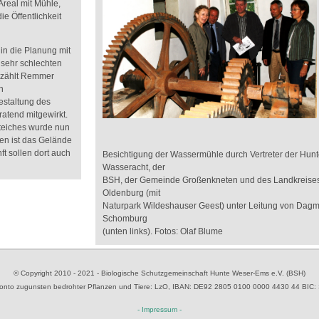
Areal mit Mühle,
e Öffentlichkeit
in die Planung mit
 sehr schlechten
erzählt Remmer
n
estaltung des
atend mitgewirkt.
teiches wurde nun
en ist das Gelände
ft sollen dort auch
Besichtigung der Wassermühle durch Vertreter der Hunt
Wasseracht, der
BSH, der Gemeinde Großenkneten und des Landkreise
Oldenburg (mit
Naturpark Wildeshauser Geest) unter Leitung von Dag
Schomburg
(unten links). Fotos: Olaf Blume
© Copyright 2010 - 2021 - Biologische Schutzgemeinschaft Hunte Weser-Ems e.V. (BSH)
to zugunsten bedrohter Pflanzen und Tiere
: LzO, IBAN: D
E92 2805 0100 0000 4430 44
BIC:
- Impressum -