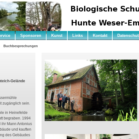
ervice
Sponsoren
Kunst
Links
Kontakt
Datenschut
n
Buchbesprechungen
teich-Gelände
assermühle
eit zugänglich sein.
le in Heinefelde
utt begraben. 1994
ihr Mann Antonius
bäude und kauften
rung des Gebäudes