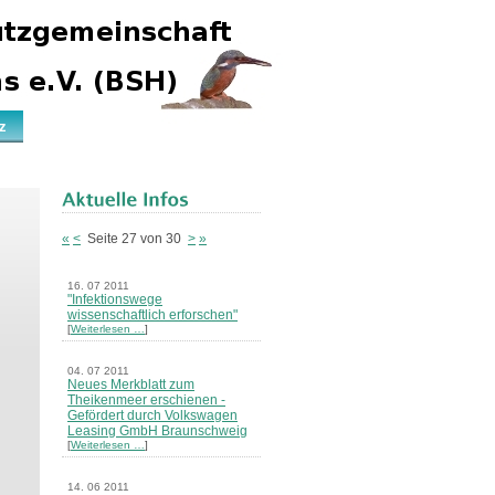
z
«
<
Seite 27 von 30
>
»
16. 07 2011
"Infektionswege
wissenschaftlich erforschen"
[
Weiterlesen …
]
04. 07 2011
Neues Merkblatt zum
Theikenmeer erschienen -
Gefördert durch Volkswagen
Leasing GmbH Braunschweig
[
Weiterlesen …
]
14. 06 2011