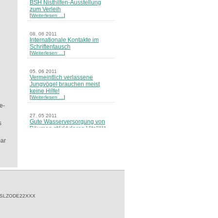
BSH Nisthilfen-Ausstellung
zum Verleih
[
Weiterlesen …
]
08. 06 2011
Internationale Kontakte im
Schriftentausch
[
Weiterlesen …
]
05. 06 2011
Vermeintlich verlassene
Jungvögel brauchen meist
keine Hilfe!
[
Weiterlesen …
]
e-
27. 05 2011
Gute Wasserversorgung von
s
Bäumen stärkt deren Vitalität
[
Weiterlesen …
]
mar
09. 05 2011
Windkraft-Standort differenziert
beurteilen!
[
Weiterlesen …
]
27. 04 2011
Buch-Neuerscheinung: Das
 SLZODE22XXX
Zwischenahner Meer
[
Weiterlesen …
]