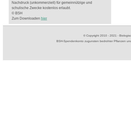
Nachdruck (unkommerziell) für gemeinnützige und
schulische Zwecke kostenlos erlaubt.
© BSH
Zum Downloaden
hier
© Copyright 2010 - 2021 - Biolog
BSH-Spendenkonto zugunsten bedrohter Pflanzen und