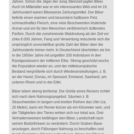
Jahren. Schon die Jäger der Jung-Steinzeit jagten Biber.
Auch im Mittelalter war er ein interessantes Wild und im 16.
Jahrhundert waren Biberpelze Zahlungsmittel. Der Biber
lieferte einen warmen und besonders haltbaren Pelz,
schmackhaftes Fleisch, eine viele Beschwerden lindernde
Arznei und ein für den Menschen verführerisch duftendes
Parfüm. Durch die zunehmende Waldrodung ab der Zeit vor
zirka 6.000 Jahren, Fang und Verwertung reduzierte sich die
ursprünglich unvorstellbar große Zahl der Biber über die
Jahrhunderte immer mehr. In Deutschland überlebten sie bis
in die 1950er Jahre mit ungefähr 200 Individuen in den
Randgewässern der mittleren Elbe. Streng geschützt wuchs
die Population wieder an, und der mitteleuropäische
Bestand vergrößerte sich durch Wiederansiedlungen, z. B.
an der Havel, Donau, im Spessart, Emsland, Saarland, am
unteren Rhein und in der Eifel.
Biber leben streng territorial. Die Größe eines Reviers richtet
sich nach dem Nahrungsangebot. Säumen z. B.
Strauchweiden in langen und breiten Reihen das Ufer (ca.
20 Meter), kann ein Revier kürzer als ein Kilometer sein, und
die Tätigkeiten des Tieres wirken sich nur lokal aus. Drei
Verhaltensweisen befähigen den Biber, Landschaft nach
seinen Bedürfnissen zu verändern: Durch Graben Baue
anzulegen, durch Fällungen Nahrung zu beschaffen und