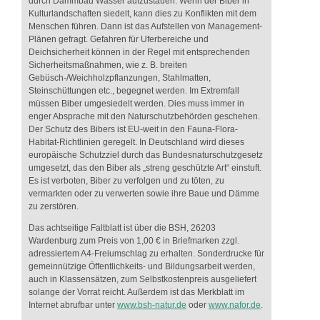
durch Dammbau Wasser aufzustauen. Wenn der Biber in
Kulturlandschaften siedelt, kann dies zu Konflikten mit dem
Menschen führen. Dann ist das Aufstellen von Management-
Plänen gefragt. Gefahren für Uferbereiche und
Deichsicherheit können in der Regel mit entsprechenden
Sicherheitsmaßnahmen, wie z. B. breiten
Gebüsch-/Weichholzpflanzungen, Stahlmatten,
Steinschüttungen etc., begegnet werden. Im Extremfall
müssen Biber umgesiedelt werden. Dies muss immer in
enger Absprache mit den Naturschutzbehörden geschehen.
Der Schutz des Bibers ist EU-weit in den Fauna-Flora-
Habitat-Richtlinien geregelt. In Deutschland wird dieses
europäische Schutzziel durch das Bundesnaturschutzgesetz
umgesetzt, das den Biber als „streng geschützte Art“ einstuft.
Es ist verboten, Biber zu verfolgen und zu töten, zu
vermarkten oder zu verwerten sowie ihre Baue und Dämme
zu zerstören.
Das achtseitige Faltblatt ist über die BSH, 26203
Wardenburg zum Preis von 1,00 € in Briefmarken zzgl.
adressiertem A4-Freiumschlag zu erhalten. Sonderdrucke für
gemeinnützige Öffentlichkeits- und Bildungsarbeit werden,
auch in Klassensätzen, zum Selbstkostenpreis ausgeliefert
solange der Vorrat reicht. Außerdem ist das Merkblatt im
Internet abrufbar unter
www.bsh-natur.de
oder
www.nafor.de
.