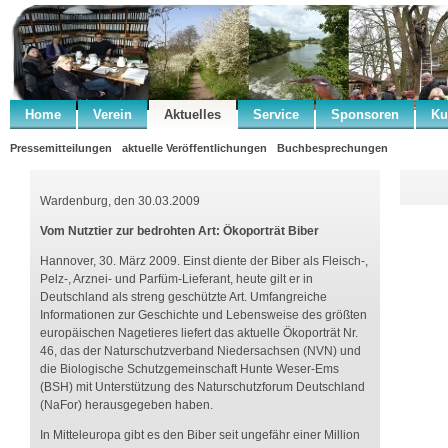
Home
Verein
Aktuelles
Service
Sponsoren
Ku
Pressemitteilungen
aktuelle Veröffentlichungen
Buchbesprechungen
Wardenburg, den 30.03.2009
Vom Nutztier zur bedrohten Art: Ökoporträt Biber
Hannover, 30. März 2009. Einst diente der Biber als Fleisch-,
Pelz-, Arznei- und Parfüm-Lieferant, heute gilt er in
Deutschland als streng geschützte Art. Umfangreiche
Informationen zur Geschichte und Lebensweise des größten
europäischen Nagetieres liefert das aktuelle Ökoporträt Nr.
46, das der Naturschutzverband Niedersachsen (NVN) und
die Biologische Schutzgemeinschaft Hunte Weser-Ems
(BSH) mit Unterstützung des Naturschutzforum Deutschland
(NaFor) herausgegeben haben.
In Mitteleuropa gibt es den Biber seit ungefähr einer Million