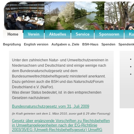
Home
Verein
Aktuelles
Service
Sponsoren
Ku
Begrüßung
English version
Aufgaben u. Ziele
BSH-Haus
Spenden
Spendenk
Unter den zahlreichen Natur- und Umweltschutzvereinen in
Niedersachsen und Deutschland sind einige wenige nach
dem Bundesnaturschutzgesetz und dem
Bundesumweltrechtsbehelfsgesetz ministeriell anerkannt.
Dazu gehören auch die BSH und das NaturschutzForum
Deutschland e.V. (NaFor).
Was dieser Status bedeutet, ist in den entsprechenden
Gesetzen nachzulesen:
Bundesnaturschutzgesetz vom 31, Juli 2009
(in Kraft getreten seit dem 1. März 2010, zuvor galt § 29 alter Fassung)
Gesetz über ergänzende Vorschriften zu Rechtsbehelfen
in Umweltangelegenheiten nach der EG-Richtlinie
2003/35/EG (Umwelt-Rechtsbehelfsgesetz) UmwRG