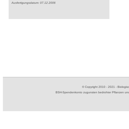
Ausfertigungsdatum: 07.12.2006
© Copyright 2010 - 2021 - Biolog
BSH-Spendenkonto zugunsten bedrohter Pflanzen und