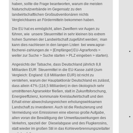
haben, sollte die Frage beantworten, warum die meisten
Naturschutzverbände im Gegensatz zu den
landwirtschaftlichen Großsubventionären nichts
Vergleichbares an Fördermitteln bekommen haben.
Die EU hat es ermöglicht, allen Zweiflern vor Augen zu
führen, wie unsere Steuermittel in sehr kleinen bis extrem
hohen Summen der Landwirtschaft zugeführt werden; man
kann dies nachlesen in den langen Listen bei www.agrar-
fischerei-zahlungen.de > [Empfänger] EU-Agrarfonds >
weiter zur Suche > Suche starten > PLZ eingeben > starten).
Angesichts der Tatsache, dass Deutschland jährlich 8,8
Milliarden EUR Steuermittel in die EU-Kasse zahlt (zum
Vergleich: England: 0,8 Milliarden EUR) ist nicht zu
verstehen, warum der Hauptaktionär Deutschland es zulässt,
dass allein 47% (116,5 Milliarden) in den ökologisch sehr
umstrittenen Agrarsektor fließen, statt in Zukunftsforschung,
Energieeffizienz, kommunale Kreislaufwirtschaft und den
Erhalt einer abwechslungsreichen erholungswirksamen
Landschaft zu investieren. Auch ist die Reduzierung und
Vermeidung von Emissionen eine ebenso große Aufgabe,
allen voran die Bewältigung der Umweltauswirkungen des
Verkehrs, speziell der Dieselabgase und des Flugkerosins,
statt wieder im großen Stil in das Kohleverbrennungszeitalter