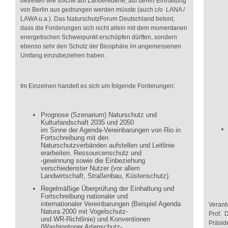
betreffen wie solche auf Länderebene, auf deren Einhaltung
von Berlin aus gedrungen werden müsste (auch c/o LANA /
LAWA u.a.). Das NaturschutzForum Deutschland betont,
dass die Forderungen sich nicht allein mit dem momentanen
energetischen Schwerpunkt erschöpfen dürften, sondern
ebenso sehr den Schutz der Biosphäre im angemessenen
Umfang einzubeziehen haben.
Im Einzelnen handelt es sich um folgende Forderungen:
Prognose (Szenarium) Naturschutz und
Kulturlandschaft 2035 und 2050
im Sinne der Agenda-Vereinbarungen von Rio in
Fortschreibung mit den
Naturschutzverbänden aufstellen und Leitlinie
erarbeiten. Ressourcenschutz und
-gewinnung sowie die Einbeziehung
verschiedenster Nutzer (vor allem
Landwirtschaft, Straßenbau, Küstenschutz).
Regelmäßige Überprüfung der Einhaltung und
Fortschreibung nationaler und
internationaler Vereinbarungen (Beispiel Agenda
Verantw
Natura 2000 mit Vogelschutz-
Prof. 
und WR-Richtlinie) und Konventionen
Präsid
(Washingtoner Artenschutz-