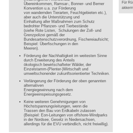
Für Rü
Übereinkommen, Ramsar-, Bonner- und Berner
akkerm
Konvention u.a. zur Förderung
von wandernden Tierarten, Feuchtgebieten etc.),
aber auch die Unterstützung und
Einhaltung aller Maßnahmen zum Schutz
bedrohter Pflanzen- und Tierbestände
(siehe Rote Listen, Schulungen der Zoll- und
Grenzpolizei gemäß der
Bundesartenschutzverordnung, Fischereiaufsicht;
Beispiel: Überfischungen in den
Meeren).
Förderung der Nachhaltigkeit im weitesten Sinne
durch Erweiterung des Anteils
ökologisch bewirtschafteter Wälder, der
Einzelstamm-(Plenter-)Wirtschaft und
umweltschonender zukunftsorientierter Techniken.
Verlängerung der Förderung der oben genannten
alternativen
Energiegewinnung nach dem
Energieeinspeisungsgesetz.
Keine weiteren Genehmigungen von
Höchstspannungsleitungen, wenn die
Trassen den Bau von Erdkabeln zulassen
(Beispiel: Eon-Leitungen von offshore-Windparks
in der Nordsee, Gesetz in Niedersachsen,
allerdings für die EVU verbindlich, nicht freiwillig).