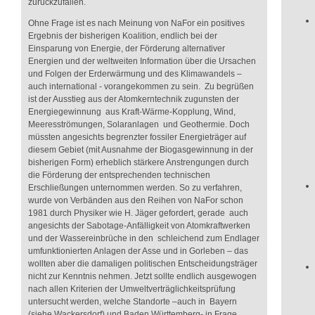
zurückzufallen.
Ohne Frage ist es nach Meinung von NaFor ein positives
Ergebnis der bisherigen Koalition, endlich bei der
Einsparung von Energie, der Förderung alternativer
Energien und der weltweiten Information über die Ursachen
und Folgen der Erderwärmung und des Klimawandels –
auch international - vorangekommen zu sein. Zu begrüßen
ist der Ausstieg aus der Atomkerntechnik zugunsten der
Energiegewinnung aus Kraft-Wärme-Kopplung, Wind,
Meeresströmungen, Solaranlagen und Geothermie. Doch
müssten angesichts begrenzter fossiler Energieträger auf
diesem Gebiet (mit Ausnahme der Biogasgewinnung in der
bisherigen Form) erheblich stärkere Anstrengungen durch
die Förderung der entsprechenden technischen
Erschließungen unternommen werden. So zu verfahren,
wurde von Verbänden aus den Reihen von NaFor schon
1981 durch Physiker wie H. Jäger gefordert, gerade auch
angesichts der Sabotage-Anfälligkeit von Atomkraftwerken
und der Wassereinbrüche in den schleichend zum Endlager
umfunktionierten Anlagen der Asse und in Gorleben – das
wollten aber die damaligen politischen Entscheidungsträger
nicht zur Kenntnis nehmen. Jetzt sollte endlich ausgewogen
nach allen Kriterien der Umweltverträglichkeitsprüfung
untersucht werden, welche Standorte –auch in Bayern
(siehe Wackersdorf) und Baden Württemberg- in Frage