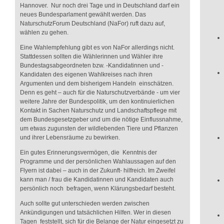
Hannover. Nur noch drei Tage und in Deutschland darf ein
neues Bundesparlament gewählt werden. Das
NaturschutzForum Deutschland (NaFor) ruft dazu auf,
wählen zu gehen.
Eine Wahlempfehlung gibt es von NaFor allerdings nicht.
Stattdessen sollten die Wählerinnen und Wähler ihre
Bundestagsabgeordneten bzw. -Kandidatinnen und -
Kandidaten des eigenen Wahlkreises nach ihren
Argumenten und dem bisherigem Handeln einschätzen.
Denn es geht – auch für die Naturschutzverbände - um vier
weitere Jahre der Bundespolitik, um den kontinuierlichen
Kontakt in Sachen Naturschutz und Landschaftspflege mit
dem Bundesgesetzgeber und um die nötige Einflussnahme,
um etwas zugunsten der wildlebenden Tiere und Pflanzen
und ihrer Lebensräume zu bewirken.
Ein gutes Erinnerungsvermögen, die Kenntnis der
Programme und der persönlichen Wahlaussagen auf den
Flyern ist dabei – auch in der Zukunft- hilfreich. Im Zweifel
kann man / frau die Kandidatinnen und Kandidaten auch
persönlich noch befragen, wenn Klärungsbedarf besteht.
Auch sollte gut unterschieden werden zwischen
Ankündigungen und tatsächlichen Hilfen. Wer in diesen
Tagen feststellt, sich für die Belange der Natur eingesetzt zu