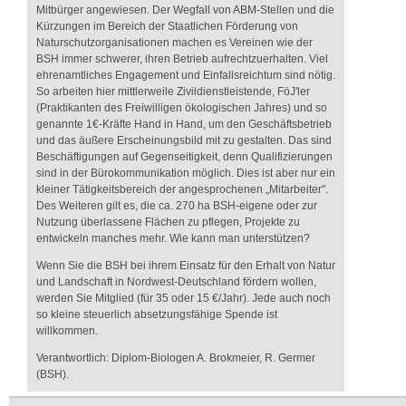
Mitbürger angewiesen. Der Wegfall von ABM-Stellen und die
Kürzungen im Bereich der Staatlichen Förderung von
Naturschutzorganisationen machen es Vereinen wie der
BSH immer schwerer, ihren Betrieb aufrechtzuerhalten. Viel
ehrenamtliches Engagement und Einfallsreichtum sind nötig.
So arbeiten hier mittlerweile Zivildienstleistende, FöJ'ler
(Praktikanten des Freiwilligen ökologischen Jahres) und so
genannte 1€-Kräfte Hand in Hand, um den Geschäftsbetrieb
und das äußere Erscheinungsbild mit zu gestalten. Das sind
Beschäftigungen auf Gegenseitigkeit, denn Qualifizierungen
sind in der Bürokommunikation möglich. Dies ist aber nur ein
kleiner Tätigkeitsbereich der angesprochenen „Mitarbeiter".
Des Weiteren gilt es, die ca. 270 ha BSH-eigene oder zur
Nutzung überlassene Flächen zu pflegen, Projekte zu
entwickeln manches mehr. Wie kann man unterstützen?
Wenn Sie die BSH bei ihrem Einsatz für den Erhalt von Natur
und Landschaft in Nordwest-Deutschland fördern wollen,
werden Sie Mitglied (für 35 oder 15 €/Jahr). Jede auch noch
so kleine steuerlich absetzungsfähige Spende ist
willkommen.
Verantwortlich: Diplom-Biologen A. Brokmeier, R. Germer
(BSH).