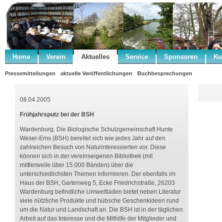
Home
Verein
Aktuelles
Service
Sponsoren
Ku
Pressemitteilungen
aktuelle Veröffentlichungen
Buchbesprechungen
08.04.2005
Frühjahrsputz bei der BSH
Wardenburg. Die Biologische Schutzgemeinschaft Hunte
Weser-Ems (BSH) bereitet sich wie jedes Jahr auf den
zahlreichen Besuch von Naturinteressierten vor. Diese
können sich in der vereinseigenen Bibliothek (mit
mittlerweile über 15.000 Bänden) über die
unterschiedlichsten Themen informieren. Der ebenfalls im
Haus der BSH, Gartenweg 5, Ecke Friedrichstraße, 26203
Wardenburg befindliche Umweltladen bietet neben Literatur
viele nützliche Produkte und hübsche Geschenkideen rund
um die Natur und Landschaft an. Die BSH ist in der täglichen
Arbeit auf das Interesse und die Mithilfe der Mitglieder und