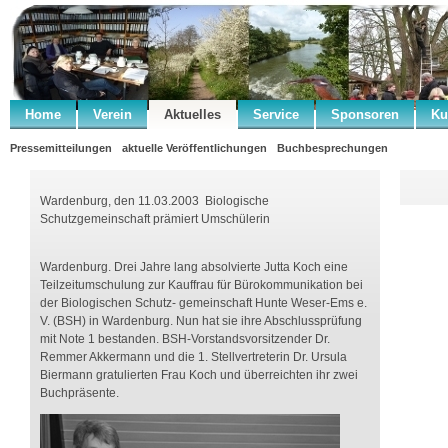
Home
Verein
Aktuelles
Service
Sponsoren
Ku
Pressemitteilungen
aktuelle Veröffentlichungen
Buchbesprechungen
Wardenburg, den 11.03.2003
Biologische
Schutzgemeinschaft prämiert Umschülerin
Wardenburg. Drei Jahre lang absolvierte Jutta Koch eine
Teilzeitumschulung zur Kauffrau für Bürokommunikation bei
der Biologischen Schutz- gemeinschaft Hunte Weser-Ems e.
V. (BSH) in Wardenburg. Nun hat sie ihre Abschlussprüfung
mit Note 1 bestanden. BSH-Vorstandsvorsitzender Dr.
Remmer Akkermann und die 1. Stellvertreterin Dr. Ursula
Biermann gratulierten Frau Koch und überreichten ihr zwei
Buchpräsente.