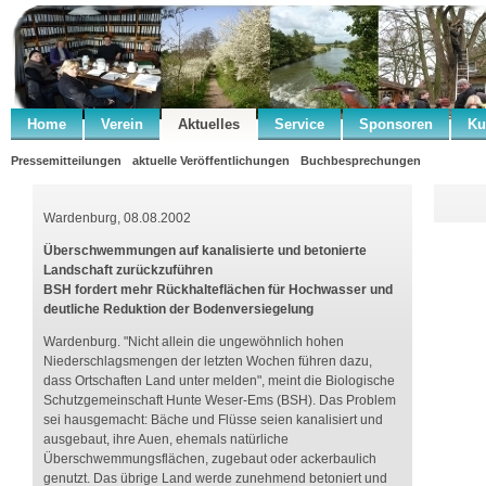
Home
Verein
Aktuelles
Service
Sponsoren
Ku
Pressemitteilungen
aktuelle Veröffentlichungen
Buchbesprechungen
Wardenburg, 08.08.2002
Überschwemmungen auf kanalisierte und betonierte
Landschaft zurückzuführen
BSH fordert mehr Rückhalteflächen für Hochwasser und
deutliche Reduktion der Bodenversiegelung
Wardenburg. "Nicht allein die ungewöhnlich hohen
Niederschlagsmengen der letzten Wochen führen dazu,
dass Ortschaften Land unter melden", meint die Biologische
Schutzgemeinschaft Hunte Weser-Ems (BSH). Das Problem
sei hausgemacht: Bäche und Flüsse seien kanalisiert und
ausgebaut, ihre Auen, ehemals natürliche
Überschwemmungsflächen, zugebaut oder ackerbaulich
genutzt. Das übrige Land werde zunehmend betoniert und