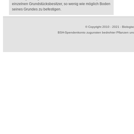
einzelnen Grundstücksbesitzer, so wenig wie möglich Boden
seines Grundes zu befestigen.
© Copyright 2010 - 2021 - Biolog
BSH-Spendenkonto zugunsten bedrohter Pflanzen und