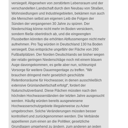
versiegelt. Abgesehen von zerstörtem Lebensraum und der
verschandelten Landschaft durch den Neubau von Straßen,
Wohnsiedlungen und Industriegebieten, bekämen nun auch
die Menschen selbst am eigenen Leib die Folgen der
Sünden der vergangenen 30 Jahre zu spüren. Der
Niederschlag könne nicht mehr im Boden versickern,
sondern fließe oberirdisch ab, und die eingeengten
Flussbetten könnten die erhöhten Abflussmengen nicht mehr
aufnehmen. Pro Tag würden in Deutschland 130 ha Boden
versiegelt. Das entspräche ungefähr der Fläche von 260
Fußballplätzen. Der Norden Deutschlands sei bisher wegen
der relativ geringen Niederschläge noch mit einem blauen
Auge davongekommen, es gelte aber nun, schleunigst
Vorsorge für weitere Dauerregentage zu treffen. "Wir
brauchen dringend mehr gesetzlich geschützte
Retentionsräume für Hochwasser, in denen ausschließlich
extensive Grünlandwirtschaft erfolgt", fordert der
Naturschutzverband. Diese Flächen müssten nach den
höchsten Hochwasserständen der letzten Jahre ausgesucht
werden. Häufig würden bereits ausgewiesene
Hochwasserschutzgebiete illegalerweise zu Acker
umgebrochen. Solche Veränderungen müssten besser
kontrolliert und zurückgenommen werden. Die Verbände
appellieren zum einen an die Politiker, gesetzliche
Grundlagen umgehend zu ändern, zum anderen an jeden