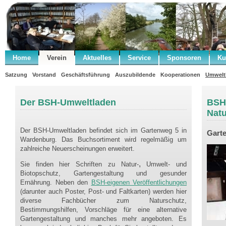
Home
Verein
Aktuelles
Service
Sponsoren
Ku
Satzung
Vorstand
Geschäftsführung
Auszubildende
Kooperationen
Umwelt
Der BSH-Umweltladen
BSH
Nat
Der BSH-Umweltladen befindet sich im Gartenweg 5 in
Gart
Wardenburg. Das Buchsortiment wird regelmäßig um
zahlreiche Neuerscheinungen erweitert.
,
Sie finden hier Schriften zu Natur-
Umwelt- und
Biotopschutz, Gartengestaltung und gesunder
Ernährung. Neben den
BSH-eigenen Veröffentlichungen
(darunter auch Poster, Post- und Faltkarten) werden hier
diverse Fachbücher zum Naturschutz,
Bestimmungshilfen, Vorschläge für eine alternative
Gartengestaltung und manches mehr angeboten. Es