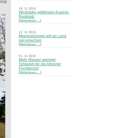
ftung
18. 11 2010
Windräder gefährden Kranich-
Rastplatz
[
Weiterlesen …
]
12. 11 2010
Meeresbiologin will an Land
viel erreichen
[
Weiterlesen …
]
01. 11 2010
Mehr Wasser-weniger
Schlamm für die Alhorner
Fischteiche!
[
Weiterlesen …
]
05. 10 2010
Neues Merkblatt zum Thema
"Natur im Garten" erschienen
[
Weiterlesen …
]
23. 09 2010
Zur Erklärung des nds.
Umweltministeriums zu den
Erkundungsarbeiten im
Salzstock Gorleben
[
Weiterlesen …
]