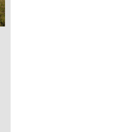
09. 09 2010
Einladung zur
Jahresmitgliederversammlung
am 18.09.2010
[
Weiterlesen …
]
03. 09 2010
Die 20 Thesen der BSH zur
Biogaserzeugung
[
Weiterlesen …
]