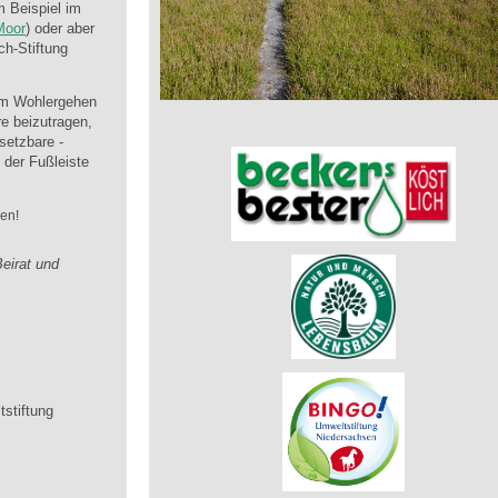
 Beispiel im
Moor
) oder aber
ch-Stiftung
zum Wohlergehen
e beizutragen,
setzbare -
 der Fußleiste
en!
Beirat und
stiftung