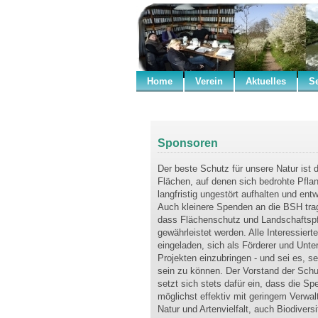
Home
Verein
Aktuelles
S
Sponsoren
Der beste Schutz für unsere Natur ist 
Flächen, auf denen sich bedrohte Pfla
langfristig ungestört aufhalten und ent
Auch kleinere Spenden an die BSH tra
dass Flächenschutz und Landschaftsp
gewährleistet werden. Alle Interessiert
eingeladen, sich als Förderer und Unte
Projekten einzubringen - und sei es, se
sein zu können. Der Vorstand der Sch
setzt sich stets dafür ein, dass die Sp
möglichst effektiv mit geringem Verwa
Natur und Artenvielfalt, auch Biodivers