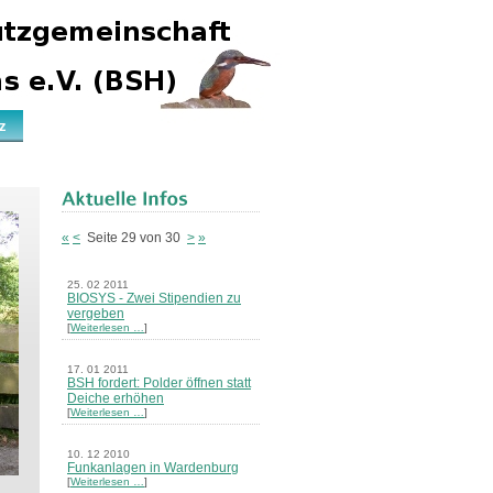
z
«
<
Seite 29 von 30
>
»
25. 02 2011
BIOSYS - Zwei Stipendien zu
vergeben
[
Weiterlesen …
]
17. 01 2011
BSH fordert: Polder öffnen statt
Deiche erhöhen
[
Weiterlesen …
]
10. 12 2010
Funkanlagen in Wardenburg
[
Weiterlesen …
]