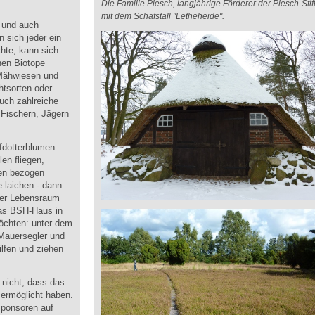
Die Familie Plesch, langjährige Förderer der Plesch-Sti
mit dem Schafstall "Letheheide".
und auch
n sich jeder ein
hte, kann sich
en Biotope
 Mähwiesen und
htsorten oder
uch zahlreiche
 Fischern, Jägern
fdotterblumen
len fliegen,
ten bezogen
 laichen - dann
 der Lebensraum
as BSH-Haus in
öchten: unter dem
Mauersegler und
ilfen und ziehen
 nicht, dass das
 ermöglicht haben.
Sponsoren auf