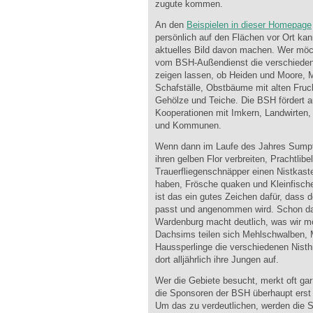
zugute kommen.
An den
Beispielen in dieser Homepage
persönlich auf den Flächen vor Ort kan
aktuelles Bild davon machen. Wer möc
vom BSH-Außendienst die verschieden
zeigen lassen, ob Heiden und Moore,
Schafställe, Obstbäume mit alten Fruc
Gehölze und Teiche. Die BSH fördert a
Kooperationen mit Imkern, Landwirten,
und Kommunen.
Wenn dann im Laufe des Jahres Sump
ihren gelben Flor verbreiten, Prachtlibel
Trauerfliegenschnäpper einen Nistkas
haben, Frösche quaken und Kleinfische
ist das ein gutes Zeichen dafür, dass
passt und angenommen wird. Schon d
Wardenburg macht deutlich, was wir m
Dachsims teilen sich Mehlschwalben, 
Haussperlinge die verschiedenen Nisth
dort alljährlich ihre Jungen auf.
Wer die Gebiete besucht, merkt oft gar
die Sponsoren der BSH überhaupt erst
Um das zu verdeutlichen, werden die 