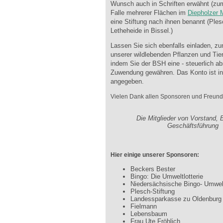
Wunsch auch in Schriften erwähnt (zum
Falle mehrerer Flächen im
Diepholzer 
eine Stiftung nach ihnen benannt (Ples
Letheheide in Bissel.)
Lassen Sie sich ebenfalls einladen, 
unserer wildlebenden Pflanzen und Tier
indem Sie der BSH eine - steuerlich ab
Zuwendung gewähren. Das Konto ist in
angegeben.
Vielen Dank allen Sponsoren und Freund
.
Die Mitglieder von Vorstand, 
Geschäftsführung
Hier einige unserer Sponsoren:
Beckers Bester
Bingo: Die Umweltlotterie
Niedersächsische Bingo- Umwelt
Plesch-Stiftung
Landessparkasse zu Oldenburg
Fielmann
Lebensbaum
Frau Ute Fröhlich