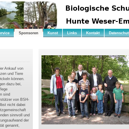
ervice
Sponsoren
Kunst
Links
Kontakt
Datenschut
der Ankauf von
nzen und Tiere
wickeln können.
gen dazu bei,
flege
en sind
rstützer von BSH-
lbst nicht dabei
utzgemeinschaft
enden sinnvoll und
ltungsaufwand der
ität genannt,