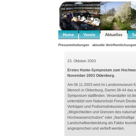
Home
Verein
Aktuelles
S
Pressemitteilungen
aktuelle Veröffentlichunge
23. Oktober 2003
Erstes Hunte-Symposium zum Hochwas
November 2003 Oldenburg.
Am 06.11.2003 wird im Landesmuseum fü
Mensch in Oldenburg, Damm 38-44 das e
Symposium stattfinden. Veranstalter ist d
unterstützt vom Naturschutz-Forum Deutsc
Vorträgen und Podiumsdiskussion werd
„Möglichkeiten und Grenzen des naturna
Hochwasserschutzes" oder „Nachhaltige
Landschaftsentwicklung als Faktor tourist
angesprochen und vertieft werden.