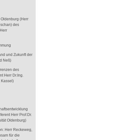
t Oldenburg (Herr
uschan) des
Herr
timmung
and und Zukunft der
rd Neß)
Grenzen des
 Herr Dr.Ing.
 Kassel)
haftsentwicklung
ferent Herr Prof.Dr.
sität Oldenburg)
on: Herr Reckeweg,
sam für die