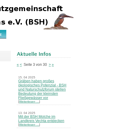
z
«
<
Seite 3 von 30
>
»
15. 04 2025
Gräben haben großes
ökologisches Potenzial - BSH
und Naturschutzforum stellen
Bedeutung der kleinsten
Fließgewässer vor
[
Weiterlesen …
]
13. 04 2025
Mit der BSH Molche im
Landkreis Vechta entdecken
[
Weiterlesen …
]