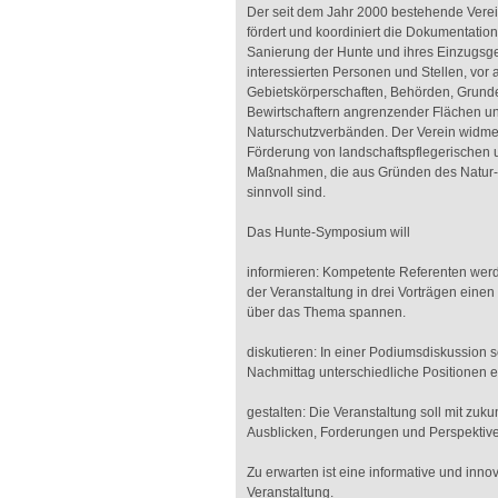
Der seit dem Jahr 2000 bestehende Vere
fördert und koordiniert die Dokumentatio
Sanierung der Hunte und ihres Einzugsge
interessierten Personen und Stellen, vor 
Gebietskörperschaften, Behörden, Grund
Bewirtschaftern angrenzender Flächen u
Naturschutzverbänden. Der Verein widmet
Förderung von landschaftspflegerischen 
Maßnahmen, die aus Gründen des Natur-
sinnvoll sind.
Das Hunte-Symposium will
informieren: Kompetente Referenten werd
der Veranstaltung in drei Vorträgen eine
über das Thema spannen.
diskutieren: In einer Podiumsdiskussion 
Nachmittag unterschiedliche Positionen e
gestalten: Die Veranstaltung soll mit zuk
Ausblicken, Forderungen und Perspektiv
Zu erwarten ist eine informative und inno
Veranstaltung.