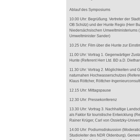
Ablauf des Symposiums
10.00 Uhr: Begrüßung. Vertreter der Stad
OB Schütz) und der Hunte Regio (Herr B
Niedersächsischen Umweltministeriums (
Umweltminister Sander)
10.25 Uhr: Film über die Hunte zur Eins
11.00 Uhr: Vortrag 1. Gegenwärtiger Zust
Hunte (Referent Herr Ltd. BD a.D. Dietha
11.30 Uhr: Vortrag 2. Möglichkeiten und 
naturnahen Hochwasserschutzes (Referent
Klaus Röttcher, Röttcher-Ingenieurconsult
12.15 Uhr: Mittagspause
12.30 Uhr: Pressekonferenz
13.30 Uhr: Vortrag 3. Nachhaltige Landsc
als Faktor für touristische Entwicklung (Re
Rainer Krüger, Carl von Ossietzky-Univer
14.00 Uhr: Podiumsdiskussion (Moderati
Studioleiter des NDR Oldenburg). Gemein