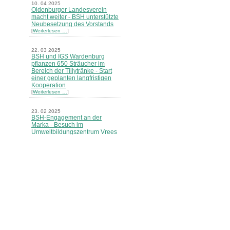
10. 04 2025
Oldenburger Landesverein
macht weiter - BSH unterstützte
Neubesetzung des Vorstands
[
Weiterlesen …
]
22. 03 2025
BSH und IGS Wardenburg
pflanzen 650 Sträucher im
Bereich der Tillytränke - Start
einer geplanten langfristigen
Kooperation
[
Weiterlesen …
]
23. 02 2025
BSH-Engagement an der
Marka - Besuch im
Umweltbildungszentrum Vrees
[
Weiterlesen …
]
27. 12 2024
Feldhecken vernetzen
Lebensräume - BSH sorgt für
Biotopverbund
[
Weiterlesen …
]
27. 11 2024
Ökoportrait Nr. 61 Die
Bekassine erschienen
[
Weiterlesen …
]