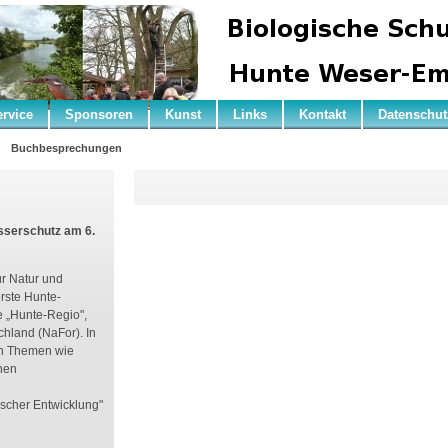
ervice
Sponsoren
Kunst
Links
Kontakt
Datenschut
n
Buchbesprechungen
serschutz am 6.
r Natur und
rste Hunte-
ie „Hunte-Regio",
hland (NaFor). In
en Themen wie
hen
ischer Entwicklung"