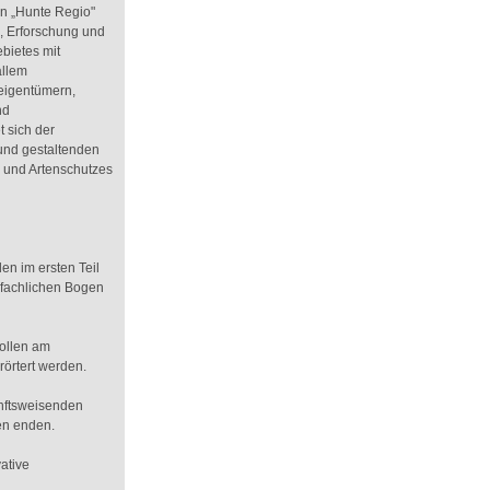
in „Hunte Regio"
n, Erforschung und
bietes mit
allem
eigentümern,
nd
 sich der
und gestaltenden
 und Artenschutzes
en im ersten Teil
n fachlichen Bogen
sollen am
rörtert werden.
unftsweisenden
en enden.
vative