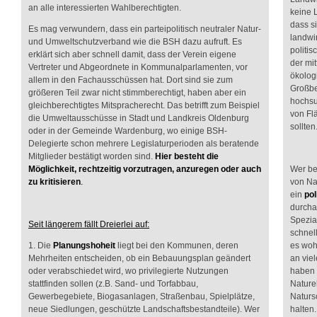
an alle interessierten Wahlberechtigten.
keine L
dass s
Es mag verwundern, dass ein parteipolitisch neutraler Natur-
landwi
und Umweltschutzverband wie die BSH dazu aufruft. Es
politis
erklärt sich aber schnell damit, dass der Verein eigene
der mi
Vertreter und Abgeordnete in Kommunalparlamenten, vor
ökolog
allem in den Fachausschüssen hat. Dort sind sie zum
Großbe
größeren Teil zwar nicht stimmberechtigt, haben aber ein
hochsu
gleichberechtigtes Mitspracherecht. Das betrifft zum Beispiel
von Flä
die Umweltausschüsse in Stadt und Landkreis Oldenburg
sollte
oder in der Gemeinde Wardenburg, wo einige BSH-
Delegierte schon mehrere Legislaturperioden als beratende
Mitglieder bestätigt worden sind.
Hier besteht die
Wer be
Möglichkeit, rechtzeitig vorzutragen, anzuregen oder auch
von Nat
zu kritisieren
.
ein
po
durcha
Spezial
Seit längerem fällt Dreierlei auf:
schnell
es woh
1. Die
Planungshoheit
liegt bei den Kommunen, deren
an vie
Mehrheiten entscheiden, ob ein Bebauungsplan geändert
haben
oder verabschiedet wird, wo privilegierte Nutzungen
Nature
stattfinden sollen (z.B. Sand- und Torfabbau,
Natursc
Gewerbegebiete, Biogasanlagen, Straßenbau, Spielplätze,
halten.
neue Siedlungen, geschützte Landschaftsbestandteile). Wer