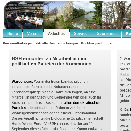
Home
Verein
Aktuelles
Service
Sponsoren
Ku
Pressemitteilungen
aktuelle Veröffentlichungen
Buchbesprechungen
BSH ermuntert zu Mitarbeit in den
2. Wer 
politischen Parteien der Kommunen
fest, 
besten
Parlam
so. Di
Wardenburg.
Wer in der freien Landschaft und im
die Ja
besiedelten Bereich mehr Naturschutz und
politis
Landschaftspflege möchte, sollte sich fragen, ob eine
Minder
Mitarbeit in den Stadt- und Gemeinderäten oder auch im
gehört
Kreistag möglich ist. Das kann
in allen demokratischen
Parteien
sein oder aber im Rahmen von freien
3. Die
Wählergemeinschaften oder als freier Einzelkandidat.
hunder
Diesen Appell richtet die Biologische Schutzgemeinschaft
auch p
Hunte Weser-Ems e.V. (BSH) angesichts der am 11.
besteh
September dieses Jahres stattfindenden Kommunalwahlen
Landwi