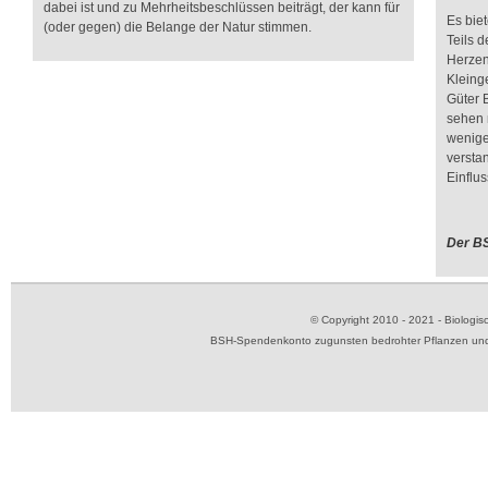
dabei ist und zu Mehrheitsbeschlüssen beiträgt, der kann für
Es biet
(oder gegen) die Belange der Natur stimmen.
Teils 
Herzen
Kleing
Güter 
sehen m
wenige
versta
Einflu
Der B
© Copyright 2010 - 2021 - Biolog
BSH-Spendenkonto zugunsten bedrohter Pflanzen und