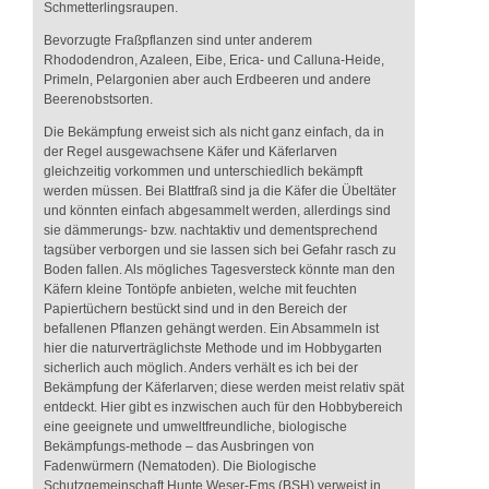
Schmetterlingsraupen.
Bevorzugte Fraßpflanzen sind unter anderem
Rhododendron, Azaleen, Eibe, Erica- und Calluna-Heide,
Primeln, Pelargonien aber auch Erdbeeren und andere
Beerenobstsorten.
Die Bekämpfung erweist sich als nicht ganz einfach, da in
der Regel ausgewachsene Käfer und Käferlarven
gleichzeitig vorkommen und unterschiedlich bekämpft
werden müssen. Bei Blattfraß sind ja die Käfer die Übeltäter
und könnten einfach abgesammelt werden, allerdings sind
sie dämmerungs- bzw. nachtaktiv und dementsprechend
tagsüber verborgen und sie lassen sich bei Gefahr rasch zu
Boden fallen. Als mögliches Tagesversteck könnte man den
Käfern kleine Tontöpfe anbieten, welche mit feuchten
Papiertüchern bestückt sind und in den Bereich der
befallenen Pflanzen gehängt werden. Ein Absammeln ist
hier die naturverträglichste Methode und im Hobbygarten
sicherlich auch möglich. Anders verhält es ich bei der
Bekämpfung der Käferlarven; diese werden meist relativ spät
entdeckt. Hier gibt es inzwischen auch für den Hobbybereich
eine geeignete und umweltfreundliche, biologische
Bekämpfungs-methode – das Ausbringen von
Fadenwürmern (Nematoden). Die Biologische
Schutzgemeinschaft Hunte Weser-Ems (BSH) verweist in