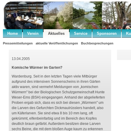
Home
Verein
Aktuelles
Service
Sponsoren
Ku
Pressemitteilungen
aktuelle Veröffentlichungen
Buchbesprechungen
13.04.2005
Komische Würmer im Garten?
Wardenburg. Seit in den letzten Tagen viele Mitbürger
aufgrund des intensiven Sonnenscheins in ihren Gärten
aktiv waren, sind vermehrt Meldungen von „komischen
Würmern" bei der Biologischen Schutzgemeinschaft Hunte
Weser-Ems (BSH) eingegangen. Anhand der abgelieferten
Proben ergab sich, dass es sich bei diesen „Würmern" um
die Larven des Gefurchten Dickmaulrüsslers handelt, also
um Käferlarven. Sie sind etwa 8 bis 10 mm lang, oft
gekrümmt, elfenbeinfarbig und im Bereich des Kopfes
deutlich braun gefärbt. Außerdem besitzen diese Larven
sechs Beine, die mit dem bloßen Auge kaum zu erkennen