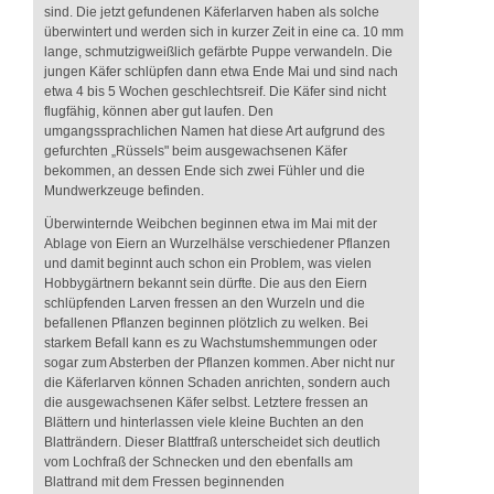
sind. Die jetzt gefundenen Käferlarven haben als solche
überwintert und werden sich in kurzer Zeit in eine ca. 10 mm
lange, schmutzigweißlich gefärbte Puppe verwandeln. Die
jungen Käfer schlüpfen dann etwa Ende Mai und sind nach
etwa 4 bis 5 Wochen geschlechtsreif. Die Käfer sind nicht
flugfähig, können aber gut laufen. Den
umgangssprachlichen Namen hat diese Art aufgrund des
gefurchten „Rüssels" beim ausgewachsenen Käfer
bekommen, an dessen Ende sich zwei Fühler und die
Mundwerkzeuge befinden.
Überwinternde Weibchen beginnen etwa im Mai mit der
Ablage von Eiern an Wurzelhälse verschiedener Pflanzen
und damit beginnt auch schon ein Problem, was vielen
Hobbygärtnern bekannt sein dürfte. Die aus den Eiern
schlüpfenden Larven fressen an den Wurzeln und die
befallenen Pflanzen beginnen plötzlich zu welken. Bei
starkem Befall kann es zu Wachstumshemmungen oder
sogar zum Absterben der Pflanzen kommen. Aber nicht nur
die Käferlarven können Schaden anrichten, sondern auch
die ausgewachsenen Käfer selbst. Letztere fressen an
Blättern und hinterlassen viele kleine Buchten an den
Blatträndern. Dieser Blattfraß unterscheidet sich deutlich
vom Lochfraß der Schnecken und den ebenfalls am
Blattrand mit dem Fressen beginnenden