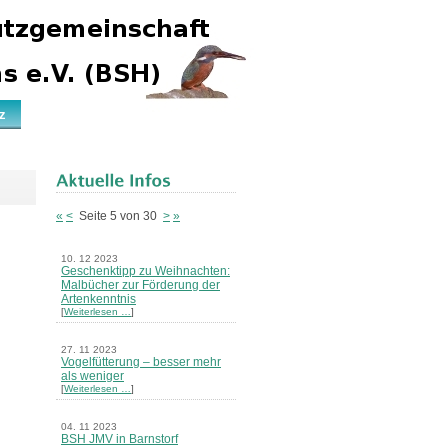
z
«
<
Seite 5 von 30
>
»
10. 12 2023
Geschenktipp zu Weihnachten:
Malbücher zur Förderung der
Artenkenntnis
[
Weiterlesen …
]
27. 11 2023
Vogelfütterung – besser mehr
als weniger
[
Weiterlesen …
]
04. 11 2023
BSH JMV in Barnstorf