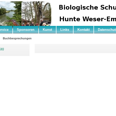
ervice
Sponsoren
Kunst
Links
Kontakt
Datenschut
n
Buchbesprechungen
rag