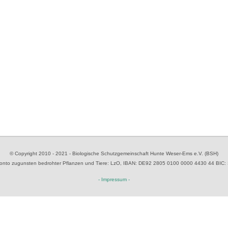
© Copyright 2010 - 2021 - Biologische Schutzgemeinschaft Hunte Weser-Ems e.V. (BSH)
to zugunsten bedrohter Pflanzen und Tiere
: LzO, IBAN: D
E92 2805 0100 0000 4430 44
BIC:
- Impressum -