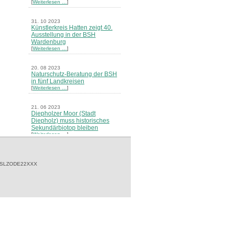
[
Weiterlesen …
]
31. 10 2023
Künstlerkreis Hatten zeigt 40.
Ausstellung in der BSH
Wardenburg
[
Weiterlesen …
]
20. 08 2023
Naturschutz-Beratung der BSH
in fünf Landkreisen
[
Weiterlesen …
]
21. 06 2023
Diepholzer Moor (Stadt
Diepholz) muss historisches
Sekundärbiotop bleiben
[
Weiterlesen …
]
18. 05 2023
Willi Rolfes Ausstellung „Hunte
 SLZODE22XXX
- eine fotografische Flussreise“
[
Weiterlesen …
]
05. 05 2023
BSH unterstützt die
Artenschutz-Offensive des
Umweltministeriums
[
Weiterlesen …
]