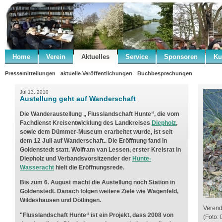
Home
Verein
Aktuelles
Service
Sponsoren
Ku
Pressemitteilungen
aktuelle Veröffentlichungen
Buchbesprechungen
Jul 13, 2010
Austellung geht auf Wanderschaft
Die Wanderaustellung „ Flusslandschaft Hunte“, die vom
Fachdienst Kreisentwicklung des Landkreises
Diepholz
,
sowie dem Dümmer-Museum erarbeitet wurde, ist seit
dem 12 Juli auf Wanderschaft.. Die Eröffnung fand in
Goldenstedt statt. Wolfram van Lessen, erster Kreisrat in
Diepholz und Verbandsvorsitzender der
Hunte-
Wasseracht
hielt die Eröffnungsrede.
Bis zum 6. August macht die Austellung noch Station in
Goldenstedt. Danach folgen weitere Ziele wie Wagenfeld,
Wildeshausen und Dötlingen.
Verend
"Flusslandschaft Hunte“ ist ein Projekt, dass 2008 von
(Foto: