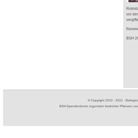
Rotmil
vor de
vergif
Remmer
BSH 2
© Copyright 2010 - 2021 - Biolog
BSH-Spendenkonto zugunsten bedrohter Pflanzen und