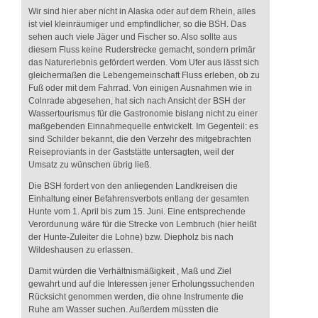
Wir sind hier aber nicht in Alaska oder auf dem Rhein, alles
ist viel kleinräumiger und empfindlicher, so die BSH. Das
sehen auch viele Jäger und Fischer so. Also sollte aus
diesem Fluss keine Ruderstrecke gemacht, sondern primär
das Naturerlebnis gefördert werden. Vom Ufer aus lässt sich
gleichermaßen die Lebengemeinschaft Fluss erleben, ob zu
Fuß oder mit dem Fahrrad. Von einigen Ausnahmen wie in
Colnrade abgesehen, hat sich nach Ansicht der BSH der
Wassertourismus für die Gastronomie bislang nicht zu einer
maßgebenden Einnahmequelle entwickelt. Im Gegenteil: es
sind Schilder bekannt, die den Verzehr des mitgebrachten
Reiseproviants in der Gaststätte untersagten, weil der
Umsatz zu wünschen übrig ließ.
Die BSH fordert von den anliegenden Landkreisen die
Einhaltung einer Befahrensverbots entlang der gesamten
Hunte vom 1. April bis zum 15. Juni. Eine entsprechende
Verordunung wäre für die Strecke von Lembruch (hier heißt
der Hunte-Zuleiter die Lohne) bzw. Diepholz bis nach
Wildeshausen zu erlassen.
Damit würden die Verhältnismäßigkeit , Maß und Ziel
gewahrt und auf die Interessen jener Erholungssuchenden
Rücksicht genommen werden, die ohne Instrumente die
Ruhe am Wasser suchen. Außerdem müssten die