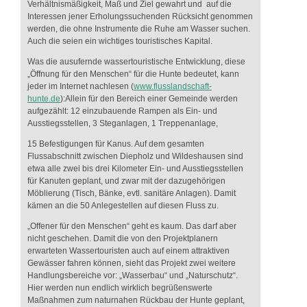
Verhältnismäßigkeit, Maß und Ziel gewahrt und auf die
Interessen jener Erholungssuchenden Rücksicht genommen
werden, die ohne Instrumente die Ruhe am Wasser suchen.
Auch die seien ein wichtiges touristisches Kapital.
Was die ausufernde wassertouristische Entwicklung, diese
„Öffnung für den Menschen“ für die Hunte bedeutet, kann
jeder im Internet nachlesen (
www.flusslandschaft-
hunte.de
):Allein für den Bereich einer Gemeinde werden
aufgezählt: 12 einzubauende Rampen als Ein- und
Ausstiegsstellen, 3 Steganlagen, 1 Treppenanlage,
15 Befestigungen für Kanus. Auf dem gesamten
Flussabschnitt zwischen Diepholz und Wildeshausen sind
etwa alle zwei bis drei Kilometer Ein- und Ausstiegsstellen
für Kanuten geplant, und zwar mit der dazugehörigen
Möblierung (Tisch, Bänke, evtl. sanitäre Anlagen). Damit
kämen an die 50 Anlegestellen auf diesen Fluss zu.
„Offener für den Menschen“ geht es kaum. Das darf aber
nicht geschehen. Damit die von den Projektplanern
erwarteten Wassertouristen auch auf einem attraktiven
Gewässer fahren können, sieht das Projekt zwei weitere
Handlungsbereiche vor: „Wasserbau“ und „Naturschutz“.
Hier werden nun endlich wirklich begrüßenswerte
Maßnahmen zum naturnahen Rückbau der Hunte geplant,