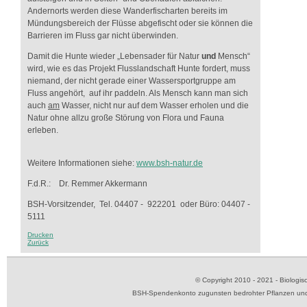
Andernorts werden diese Wanderfischarten bereits im
Mündungsbereich der Flüsse abgefischt oder sie können die
Barrieren im Fluss gar nicht überwinden.
Damit die Hunte wieder „Lebensader für Natur
und
Mensch“
wird, wie es das Projekt Flusslandschaft Hunte fordert, muss
niemand, der nicht gerade einer Wassersportgruppe am
Fluss angehört, auf ihr paddeln. Als Mensch kann man sich
auch
am
Wasser, nicht nur auf dem Wasser erholen und die
Natur ohne allzu große Störung von Flora und Fauna
erleben.
Weitere Informationen siehe:
www.bsh-natur.de
F.d.R.: Dr. Remmer Akkermann
BSH-Vorsitzender, Tel. 04407 - 922201 oder Büro: 04407 -
5111
Drucken
Zurück
© Copyright 2010 - 2021 - Biolog
BSH-Spendenkonto zugunsten bedrohter Pflanzen und