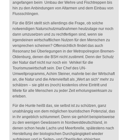
angefangen beim Umbau der Wehre und Fischtreppen bis
hin zu den Anbindungen von Altarmen und dem Einbau von
Flussschlingen.
Für die BSH stellt sich allerdings die Frage, ob solche
notwendigen Naturschutzmaßnahmen heutzutage nur noch
dann umzusetzen und zu rechtfertigen sind, wenn sie
irgendeinen wirtschaftlichen Nutzen für den Menschen zu
versprechen scheinen? Offensichtlich findet das auch
Resonanz bei Überlegungen in der Metropolregion Bremen-
Oldenburg, denen die BSH nicht zustimmt. Denn der Schutz
der Natur darf nicht nur noch ein Vehikel für die
Tourismuswirtschaft sein. Der Chef des UN-
Umweltprogramms, Achim Steiner, mahnte bei der Wirtschaft
an, die Natur und die Artenvielfalt als „Wert an sich“ mehr zu
schätzen – sie gibt es (noch) kostenlos ohne Eintritt und
Miete für alle Menschen zu jeder Zeit erholungswirksam zu
erleben.
Für die Hunte heißt das, sie selbst ist zu schützen, ganz
unabhängig von dem möglichen touristischen Potenzial, das
in ihr angeblich schlummert. Denn sie gehört beispielsweise
zu den wenigen Gewässern in Nordwestdeutschland, in
denen schon heute Lachs und Meerforelle, spätestens nach
Herstellung der biologischen Durchgängigkeit wieder
aufsteigen und in Seiten- und Oberläufen ablaichen.