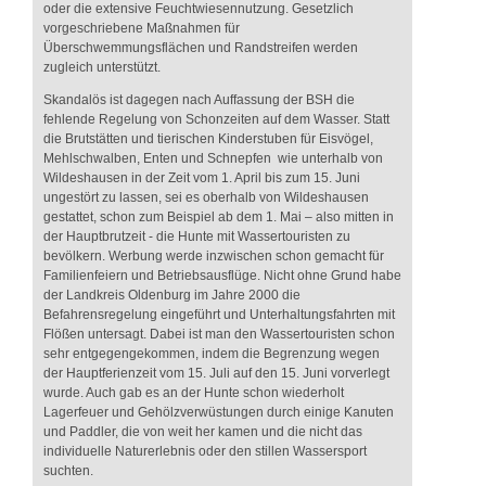
oder die extensive Feuchtwiesennutzung. Gesetzlich
vorgeschriebene Maßnahmen für
Überschwemmungsflächen und Randstreifen werden
zugleich unterstützt.
Skandalös ist dagegen nach Auffassung der BSH die
fehlende Regelung von Schonzeiten auf dem Wasser. Statt
die Brutstätten und tierischen Kinderstuben für Eisvögel,
Mehlschwalben, Enten und Schnepfen wie unterhalb von
Wildeshausen in der Zeit vom 1. April bis zum 15. Juni
ungestört zu lassen, sei es oberhalb von Wildeshausen
gestattet, schon zum Beispiel ab dem 1. Mai – also mitten in
der Hauptbrutzeit - die Hunte mit Wassertouristen zu
bevölkern. Werbung werde inzwischen schon gemacht für
Familienfeiern und Betriebsausflüge. Nicht ohne Grund habe
der Landkreis Oldenburg im Jahre 2000 die
Befahrensregelung eingeführt und Unterhaltungsfahrten mit
Flößen untersagt. Dabei ist man den Wassertouristen schon
sehr entgegengekommen, indem die Begrenzung wegen
der Hauptferienzeit vom 15. Juli auf den 15. Juni vorverlegt
wurde. Auch gab es an der Hunte schon wiederholt
Lagerfeuer und Gehölzverwüstungen durch einige Kanuten
und Paddler, die von weit her kamen und die nicht das
individuelle Naturerlebnis oder den stillen Wassersport
suchten.