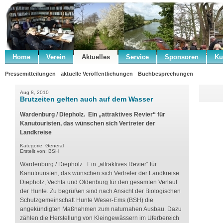
Home
Verein
Aktuelles
Service
Sponsoren
Ku
Pressemitteilungen
aktuelle Veröffentlichungen
Buchbesprechungen
Aug 8, 2010
Brutzeiten gelten auch auf dem Wasser
Wardenburg / Diepholz. Ein „attraktives Revier“ für
Kanutouristen, das wünschen sich Vertreter der
Landkreise
Kategorie: General
Erstellt von: BSH
Wardenburg / Diepholz. Ein „attraktives Revier“ für
Kanutouristen, das wünschen sich Vertreter der Landkreise
Diepholz, Vechta und Oldenburg für den gesamten Verlauf
der Hunte. Zu begrüßen sind nach Ansicht der Biologischen
Schutzgemeinschaft Hunte Weser-Ems (BSH) die
angekündigten Maßnahmen zum naturnahen Ausbau. Dazu
zählen die Herstellung von Kleingewässern im Uferbereich