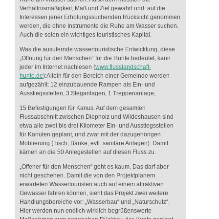
Verhältnismäßigkeit, Maß und Ziel gewahrt und auf die
Interessen jener Erholungssuchenden Rücksicht genommen
werden, die ohne Instrumente die Ruhe am Wasser suchen.
Auch die seien ein wichtiges touristisches Kapital.
Was die ausufernde wassertouristische Entwicklung, diese
„Öffnung für den Menschen“ für die Hunte bedeutet, kann
jeder im Internet nachlesen (
www.flusslandschaft-
hunte.de
):Allein für den Bereich einer Gemeinde werden
aufgezählt: 12 einzubauende Rampen als Ein- und
Ausstiegsstellen, 3 Steganlagen, 1 Treppenanlage,
15 Befestigungen für Kanus. Auf dem gesamten
Flussabschnitt zwischen Diepholz und Wildeshausen sind
etwa alle zwei bis drei Kilometer Ein- und Ausstiegsstellen
für Kanuten geplant, und zwar mit der dazugehörigen
Möblierung (Tisch, Bänke, evtl. sanitäre Anlagen). Damit
kämen an die 50 Anlegestellen auf diesen Fluss zu.
„Offener für den Menschen“ geht es kaum. Das darf aber
nicht geschehen. Damit die von den Projektplanern
erwarteten Wassertouristen auch auf einem attraktiven
Gewässer fahren können, sieht das Projekt zwei weitere
Handlungsbereiche vor: „Wasserbau“ und „Naturschutz“.
Hier werden nun endlich wirklich begrüßenswerte