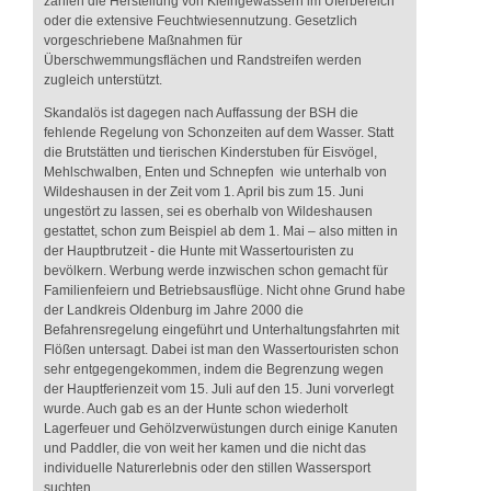
zählen die Herstellung von Kleingewässern im Uferbereich
oder die extensive Feuchtwiesennutzung. Gesetzlich
vorgeschriebene Maßnahmen für
Überschwemmungsflächen und Randstreifen werden
zugleich unterstützt.
Skandalös ist dagegen nach Auffassung der BSH die
fehlende Regelung von Schonzeiten auf dem Wasser. Statt
die Brutstätten und tierischen Kinderstuben für Eisvögel,
Mehlschwalben, Enten und Schnepfen wie unterhalb von
Wildeshausen in der Zeit vom 1. April bis zum 15. Juni
ungestört zu lassen, sei es oberhalb von Wildeshausen
gestattet, schon zum Beispiel ab dem 1. Mai – also mitten in
der Hauptbrutzeit - die Hunte mit Wassertouristen zu
bevölkern. Werbung werde inzwischen schon gemacht für
Familienfeiern und Betriebsausflüge. Nicht ohne Grund habe
der Landkreis Oldenburg im Jahre 2000 die
Befahrensregelung eingeführt und Unterhaltungsfahrten mit
Flößen untersagt. Dabei ist man den Wassertouristen schon
sehr entgegengekommen, indem die Begrenzung wegen
der Hauptferienzeit vom 15. Juli auf den 15. Juni vorverlegt
wurde. Auch gab es an der Hunte schon wiederholt
Lagerfeuer und Gehölzverwüstungen durch einige Kanuten
und Paddler, die von weit her kamen und die nicht das
individuelle Naturerlebnis oder den stillen Wassersport
suchten.