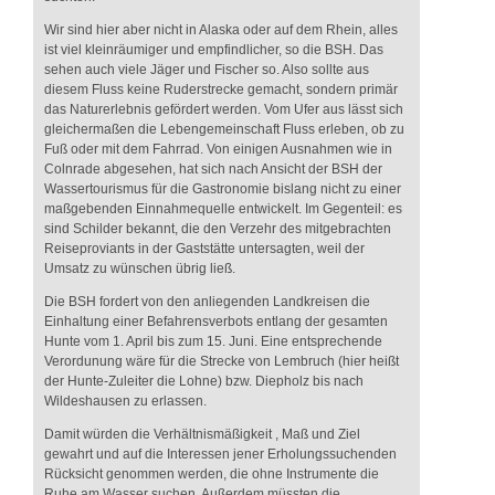
Wir sind hier aber nicht in Alaska oder auf dem Rhein, alles
ist viel kleinräumiger und empfindlicher, so die BSH. Das
sehen auch viele Jäger und Fischer so. Also sollte aus
diesem Fluss keine Ruderstrecke gemacht, sondern primär
das Naturerlebnis gefördert werden. Vom Ufer aus lässt sich
gleichermaßen die Lebengemeinschaft Fluss erleben, ob zu
Fuß oder mit dem Fahrrad. Von einigen Ausnahmen wie in
Colnrade abgesehen, hat sich nach Ansicht der BSH der
Wassertourismus für die Gastronomie bislang nicht zu einer
maßgebenden Einnahmequelle entwickelt. Im Gegenteil: es
sind Schilder bekannt, die den Verzehr des mitgebrachten
Reiseproviants in der Gaststätte untersagten, weil der
Umsatz zu wünschen übrig ließ.
Die BSH fordert von den anliegenden Landkreisen die
Einhaltung einer Befahrensverbots entlang der gesamten
Hunte vom 1. April bis zum 15. Juni. Eine entsprechende
Verordunung wäre für die Strecke von Lembruch (hier heißt
der Hunte-Zuleiter die Lohne) bzw. Diepholz bis nach
Wildeshausen zu erlassen.
Damit würden die Verhältnismäßigkeit , Maß und Ziel
gewahrt und auf die Interessen jener Erholungssuchenden
Rücksicht genommen werden, die ohne Instrumente die
Ruhe am Wasser suchen. Außerdem müssten die