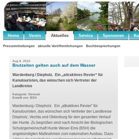
Home
Verein
Aktuelles
Service
Sponsoren
Ku
Pressemitteilungen
aktuelle Veröffentlichungen
Buchbesprechungen
Aug 8, 2010
Brutzeiten gelten auch auf dem Wasser
Wardenburg / Diepholz. Ein „attraktives Revier“ für
Kanutouristen, das wünschen sich Vertreter der
Landkreise
Kategorie: General
Erstellt von: BSH
Wardenburg / Diepholz. Ein „attraktives Revier“ für
Kanutouristen, das wünschen sich Vertreter der Landkreise
Diepholz, Vechta und Oldenburg für den gesamten Verlauf
der Hunte. Zu begrüßen sind nach Ansicht der Biologischen
Schutzgemeinschaft Hunte Weser-Ems (BSH) die
angekündigten Maßnahmen zum naturnahen Ausbau. Dazu