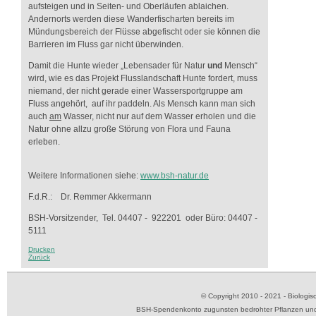
aufsteigen und in Seiten- und Oberläufen ablaichen.
Andernorts werden diese Wanderfischarten bereits im
Mündungsbereich der Flüsse abgefischt oder sie können die
Barrieren im Fluss gar nicht überwinden.
Damit die Hunte wieder „Lebensader für Natur
und
Mensch“
wird, wie es das Projekt Flusslandschaft Hunte fordert, muss
niemand, der nicht gerade einer Wassersportgruppe am
Fluss angehört, auf ihr paddeln. Als Mensch kann man sich
auch
am
Wasser, nicht nur auf dem Wasser erholen und die
Natur ohne allzu große Störung von Flora und Fauna
erleben.
Weitere Informationen siehe:
www.bsh-natur.de
F.d.R.: Dr. Remmer Akkermann
BSH-Vorsitzender, Tel. 04407 - 922201 oder Büro: 04407 -
5111
Drucken
Zurück
© Copyright 2010 - 2021 - Biolog
BSH-Spendenkonto zugunsten bedrohter Pflanzen und