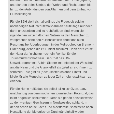
Maßnahmen zum naturnahen Rückbau der Hunte geplant,
angefangen beim Umbau der Wehre und Fischtreppen bis
hin zu den Anbindungen von Altarmen und dem Einbau von
Flussschlingen.
Für die BSH stellt sich allerdings die Frage, ob solche
notwendigen Naturschutzmaßnahmen heutzutage nur noch
dann umzusetzen und zu rechtfertigen sind, wenn sie
irgendeinen wirtschaftlichen Nutzen für den Menschen zu
versprechen scheinen? Offensichtlich findet das auch
Resonanz bei Überlegungen in der Metropolregion Bremen-
Oldenburg, denen die BSH nicht zustimmt. Denn der Schutz
der Natur darf nicht nur noch ein Vehikel für die
Tourismuswirtschaft sein. Der Chef des UN-
Umweltprogramms, Achim Steiner, mahnte bei der Wirtschaft
an, die Natur und die Artenvielfalt als „Wert an sich“ mehr zu
schätzen – sie gibt es (noch) kostenlos ohne Eintritt und
Miete für alle Menschen zu jeder Zeit erholungswirksam zu
erleben.
Für die Hunte heißt das, sie selbst ist zu schützen, ganz
unabhängig von dem möglichen touristischen Potenzial, das
in ihr angeblich schlummert. Denn sie gehört beispielsweise
zu den wenigen Gewässern in Nordwestdeutschland, in
denen schon heute Lachs und Meerforelle, spätestens nach
Herstellung der biologischen Durchgängigkeit wieder