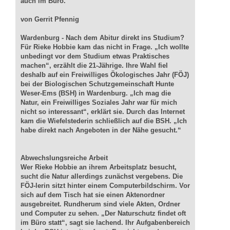
auch im Büro.
von Gerrit Pfennig
Wardenburg - Nach dem Abitur direkt ins Studium?
Für Rieke Hobbie kam das nicht in Frage. „Ich wollte
unbedingt vor dem Studium etwas Praktisches
machen“, erzählt die 21-Jährige. Ihre Wahl fiel
deshalb auf ein Freiwilliges Ökologisches Jahr (FÖJ)
bei der Biologischen Schutzgemeinschaft Hunte
Weser-Ems (BSH) in Wardenburg. „Ich mag die
Natur, ein Freiwilliges Soziales Jahr war für mich
nicht so interessant“, erklärt sie. Durch das Internet
kam die Wiefelstederin schließlich auf die BSH. „Ich
habe direkt nach Angeboten in der Nähe gesucht.“
Abwechslungsreiche Arbeit
Wer Rieke Hobbie an ihrem Arbeitsplatz besucht,
sucht die Natur allerdings zunächst vergebens. Die
FÖJ-lerin sitzt hinter einem Computerbildschirm. Vor
sich auf dem Tisch hat sie einen Aktenordner
ausgebreitet. Rundherum sind viele Akten, Ordner
und Computer zu sehen. „Der Naturschutz findet oft
im Büro statt“, sagt sie lachend. Ihr Aufgabenbereich