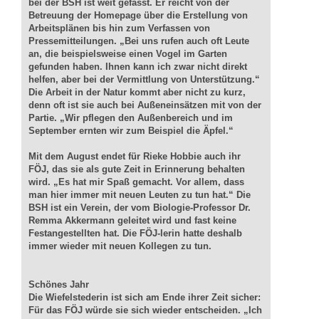
bei der BSH ist weit gefasst. Er reicht von der
Betreuung der Homepage über die Erstellung von
Arbeitsplänen bis hin zum Verfassen von
Pressemitteilungen. „Bei uns rufen auch oft Leute
an, die beispielsweise einen Vogel im Garten
gefunden haben. Ihnen kann ich zwar nicht direkt
helfen, aber bei der Vermittlung von Unterstützung.“
Die Arbeit in der Natur kommt aber nicht zu kurz,
denn oft ist sie auch bei Außeneinsätzen mit von der
Partie. „Wir pflegen den Außenbereich und im
September ernten wir zum Beispiel die Äpfel.“
Mit dem August endet für Rieke Hobbie auch ihr
FÖJ, das sie als gute Zeit in Erinnerung behalten
wird. „Es hat mir Spaß gemacht. Vor allem, dass
man hier immer mit neuen Leuten zu tun hat.“ Die
BSH ist ein Verein, der vom Biologie-Professor Dr.
Remma Akkermann geleitet wird und fast keine
Festangestellten hat. Die FÖJ-lerin hatte deshalb
immer wieder mit neuen Kollegen zu tun.
Schönes Jahr
Die Wiefelstederin ist sich am Ende ihrer Zeit sicher:
Für das FÖJ würde sie sich wieder entscheiden. „Ich