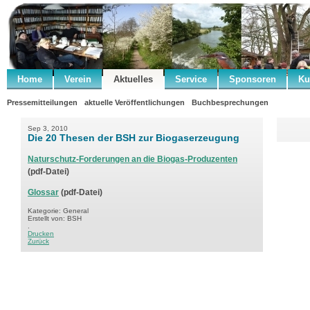
Home
Verein
Aktuelles
Service
Sponsoren
Ku
Pressemitteilungen
aktuelle Veröffentlichungen
Buchbesprechungen
Sep 3, 2010
Die 20 Thesen der BSH zur Biogaserzeugung
Naturschutz-Forderungen an die Biogas-Produzenten
(pdf-Datei)
Glossar
(pdf-Datei)
Kategorie: General
Erstellt von: BSH
.
Drucken
Zurück