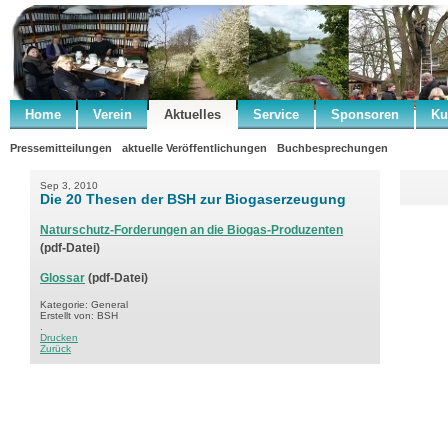
Home
Verein
Aktuelles
Service
Sponsoren
Ku
Pressemitteilungen
aktuelle Veröffentlichungen
Buchbesprechungen
Sep 3, 2010
Die 20 Thesen der BSH zur Biogaserzeugung
Naturschutz-Forderungen an die Biogas-Produzenten
(pdf-Datei)
Glossar
(pdf-Datei)
Kategorie: General
Erstellt von: BSH
.
Drucken
Zurück