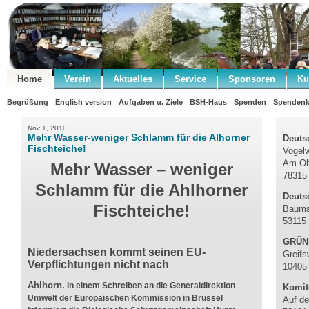
Home
Verein
Aktuelles
Service
Sponsoren
Ku
Begrüßung
English version
Aufgaben u. Ziele
BSH-Haus
Spenden
Spendenk
Nov 1, 2010
Mehr Wasser-weniger Schlamm für die Alhorner
Deutsc
Fischteiche!
Vogelw
Am Ob
Mehr Wasser – weniger
78315 
Schlamm für die Ahlhorner
Deuts
Fischteiche!
Baums
53115
GRÜNE
Niedersachsen kommt seinen EU-
Greifs
Verpflichtungen nicht nach
10405 
Ahlhorn.
In einem Schreiben an die Generaldirektion
Komit
Umwelt der Europäischen Kommission in Brüssel
Auf de