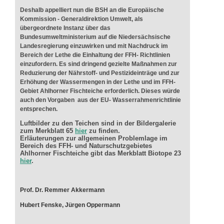
Deshalb appelliert nun die BSH an die Europäische
Kommission - Generaldirektion Umwelt, als
übergeordnete Instanz über das
Bundesumweltministerium auf die Niedersächsische
Landesregierung einzuwirken und mit Nachdruck im
Bereich der Lethe die Einhaltung der FFH- Richtlinien
einzufordern. Es sind dringend gezielte Maßnahmen zur
Reduzierung der Nährstoff- und Pestizideinträge und zur
Erhöhung der Wassermengen in der Lethe und im FFH-
Gebiet Ahlhorner Fischteiche erforderlich. Dieses würde
auch den Vorgaben aus der EU- Wasserrahmenrichtlinie
entsprechen.
Luftbilder zu den Teichen sind in der Bildergalerie
zum Merkblatt 65
hier
zu finden.
Erläuterungen zur allgemeinen Problemlage im
Bereich des FFH- und Naturschutzgebietes
Ahlhorner Fischteiche gibt das Merkblatt Biotope 23
hier
.
Prof. Dr. Remmer Akkermann
Hubert Fenske, Jürgen Oppermann