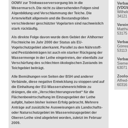
OOWV zur Trinkwasserversorgung bis in die
Verba
(VDG
Wesermarsch. Die nicht zu übersehenden Folgen sind
Wilhel
Algenbildung und Verschlammung der Teiche. Die
34121
Artenvielfalt allgemein und die Bestandsgrößen
verschiedener geschützter Vogelarten sind nachweislich
Verei
stark rückläufig.
Matthi
53175
Als direkte Folge davon wurde dem Gebiet der Ahlhorner
Verba
Fischteiche im Jahr 2000 der Status als EU-
Görres
Vogelschutzgebiet aberkannt. Parallel zu den Nährstoff-
53113
und Pestizideinträgen ist auch ein starker Rückgang der
Wassermenge in der Lethe eingetreten, der ebenfalls zur
Verba
Verschärfung des schlechten ökologischen Zustands im
Siemen
63071
Teichgebiet beiträgt.
Zoolog
Alle Bemühungen von Seiten der BSH und anderer
Alfred
Verbände, diese negative Entwicklung zu stoppen und auf
60316 
die Einhaltung der EU-Wasserrahmenrichtlinie zu
drängen, die ein „Verschlechterungsverbot“ für die
Flächenbewirtschaftung im Einzugsgebiet der Lethe
aufgibt, haben bisher keinen Erfolg gebracht. Mehrere
Anträge auf zusätzliche Ausweisungen als Landschafts-
oder Naturschutzgebiet im Wassereinzugsgebiet der
Oberen Lethe sind abgelehnt worden, zuletzt im Februar
2009.