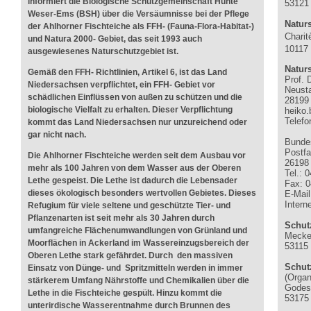
informiert die Biologische Schutzgemeinschaft Hunte
53121
Weser-Ems (BSH) über die Versäumnisse bei der Pflege
Natur
der Ahlhorner Fischteiche als FFH- (Fauna-Flora-Habitat-)
Charit
und Natura 2000- Gebiet, das seit 1993 auch
10117 
ausgewiesenes Naturschutzgebiet ist.
Natur
Gemäß den FFH- Richtlinien, Artikel 6, ist das Land
Prof. 
Niedersachsen verpflichtet, ein FFH- Gebiet vor
Neusta
schädlichen Einflüssen von außen zu schützen und die
28199
biologische Vielfalt zu erhalten. Dieser Verpflichtung
heiko
Telefo
kommt das Land Niedersachsen nur unzureichend oder
.
gar nicht nach.
Bunde
Postf
Die Ahlhorner Fischteiche werden seit dem Ausbau vor
26198
mehr als 100 Jahren von dem Wasser aus der Oberen
Tel.: 
Lethe gespeist. Die Lethe ist dadurch die Lebensader
Fax: 0
dieses ökologisch besonders wertvollen Gebietes. Dieses
E-Mai
Intern
Refugium für viele seltene und geschützte Tier- und
Pflanzenarten ist seit mehr als 30 Jahren durch
Schut
umfangreiche Flächenumwandlungen von Grünland und
Mecke
Moorflächen in Ackerland im Wassereinzugsbereich der
53115
Oberen Lethe stark gefährdet. Durch den massiven
Schut
Einsatz von Dünge- und Spritzmitteln werden in immer
(Organ
stärkerem Umfang Nährstoffe und Chemikalien über die
Godesb
Lethe in die Fischteiche gespült. Hinzu kommt die
53175
unterirdische Wasserentnahme durch Brunnen des