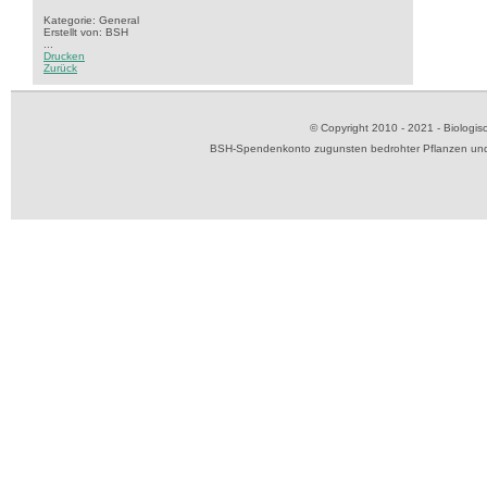
Kategorie: General
Erstellt von: BSH
...
Drucken
Zurück
© Copyright 2010 - 2021 - Biolog
BSH-Spendenkonto zugunsten bedrohter Pflanzen und