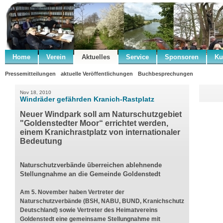
Home
Verein
Aktuelles
Service
Sponsoren
Ku
Pressemitteilungen
aktuelle Veröffentlichungen
Buchbesprechungen
Nov 18, 2010
Windräder gefährden Kranich-Rastplatz
Neuer Windpark soll am Naturschutzgebiet
"Goldenstedter Moor“ errichtet werden,
einem Kranichrastplatz von internationaler
Bedeutung
Naturschutzverbände überreichen ablehnende
Stellungnahme an die Gemeinde Goldenstedt
Am 5. November haben Vertreter der
Naturschutzverbände (BSH, NABU, BUND, Kranichschutz
Deutschland) sowie Vertreter des Heimatvereins
Goldenstedt eine gemeinsame Stellungnahme mit