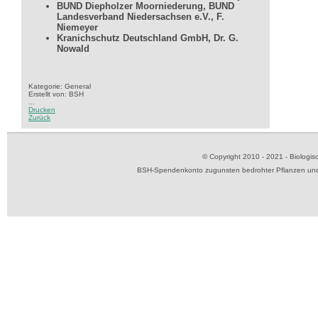
BUND Diepholzer Moorniederung, BUND
Landesverband Niedersachsen e.V., F.
Niemeyer
Kranichschutz Deutschland GmbH, Dr. G.
Nowald
Kategorie: General
Erstellt von: BSH
...
Drucken
Zurück
© Copyright 2010 - 2021 - Biolog
BSH-Spendenkonto zugunsten bedrohter Pflanzen und