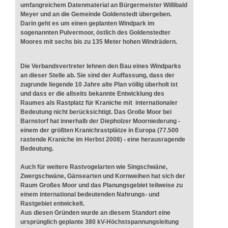
umfangreichem Datenmaterial an Bürgermeister Willibald
Meyer und an die Gemeinde Goldenstedt übergeben.
Darin geht es um einen geplanten Windpark im
sogenannten Pulvermoor, östlich des Goldenstedter
Moores mit sechs bis zu 135 Meter hohen Windrädern.
Die Verbandsvertreter lehnen den Bau eines Windparks
an dieser Stelle ab. Sie sind der Auffassung, dass der
zugrunde liegende 10 Jahre alte Plan völlig überholt ist
und dass er die allseits bekannte Entwicklung des
Raumes als Rastplatz für Kraniche mit internationaler
Bedeutung nicht berücksichtigt. Das Große Moor bei
Barnstorf hat innerhalb der Diepholzer Moorniederung -
einem der größten Kranichrastplätze in Europa (77.500
rastende Kraniche im Herbst 2008) - eine herausragende
Bedeutung.
Auch für weitere Rastvogelarten wie Singschwäne,
Zwergschwäne, Gänsearten und Kornweihen hat sich der
Raum Großes Moor und das Planungsgebiet teilweise zu
einem international bedeutenden Nahrungs- und
Rastgebiet entwickelt.
Aus diesen Gründen wurde an diesem Standort eine
ursprünglich geplante 380 kV-Höchstspannungsleitung