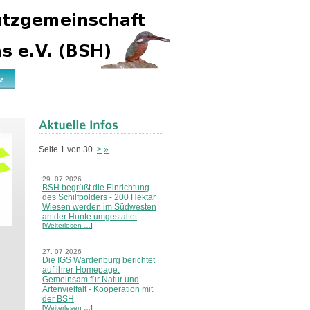
z
Seite 1 von 30
>
»
29. 07 2026
BSH begrüßt die Einrichtung
des Schilfpolders - 200 Hektar
Wiesen werden im Südwesten
an der Hunte umgestaltet
[
Weiterlesen …
]
27. 07 2026
Die IGS Wardenburg berichtet
auf ihrer Homepage:
Gemeinsam für Natur und
Artenvielfalt - Kooperation mit
der BSH
[
Weiterlesen …
]