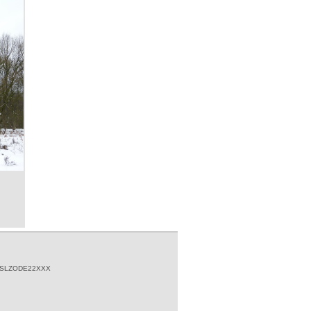
10. 03 2026
Erneuerung von Nisthilfen für
Koloniebrüter - Förderung
durch die Stiftung für Umwelt-
und Naturschutz im Landkreis
Vechta
[
Weiterlesen …
]
26. 01 2026
Ein halbes Jahrhundert für
Natur und Landschaft in
Niedersachsen - Die BSH wird
50 Jahre alt
[
Weiterlesen …
]
13. 12 2025
BSH dankt den Förderern
wichtiger Projekte - Spenden
kommen der Natur zugute
[
Weiterlesen …
]
 SLZODE22XXX