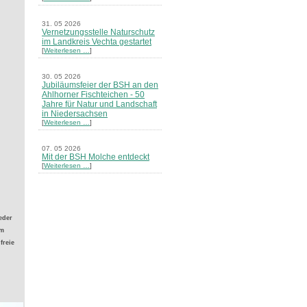
31. 05 2026
Vernetzungsstelle Naturschutz
im Landkreis Vechta gestartet
[
Weiterlesen …
]
30. 05 2026
Jubiläumsfeier der BSH an den
Ahlhorner Fischteichen - 50
Jahre für Natur und Landschaft
in Niedersachsen
[
Weiterlesen …
]
07. 05 2026
Mit der BSH Molche entdeckt
[
Weiterlesen …
]
21. 03 2026
Merkblatt Nr. 30 Biotope - "Das
Herrenholz" erschienen
[
Weiterlesen …
]
eder
um
freie
20. 03 2026
Informationsveranstaltung zu
Naturschutzprojekten ein voller
Erfolg - Akteure stellten in
Goldenstedt ihre Projekte vor
[
Weiterlesen …
]