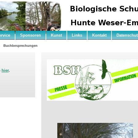
ervice
Sponsoren
Kunst
Links
Kontakt
Datenschut
n
Buchbesprechungen
e
hier
.