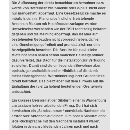
Die Auffassung der direkt benachbarten Anwohner dazu
werde von Betreibern wie t-mobile oder e-plus nicht oder
nur mangelhaft abgefragt. Eine Gesetzeslücke mache es
möglich, denn in Planung befindliche freistehende
Antennen-Masten mit Hochfrequenzanlagen werden
Umweltschutzverbänden wie der BSH rechtzeitig bekannt
gegeben und die Meinung abgefragt, das ist aber auf
bestehenden Gebäuden nicht vorgeschrieben, da hier
eine Genehmigungsfreiheit und grundsätzlich nur eine
Anzeigepflicht bestehen. Die Anreize für zusätzliche
Mieteinnahmen haben schon manchen Hauseigentümer
dazu verleitet, das Dach für die Installation zur Verfügung
zu stellen. Damit sind die umliegenden Bewohner aber
optisch, gesundheitlich und im Hinblick auf die damit
meist einhergehende Wertminderung ihrer Grundstücke
direkt betroffen. Das bleibt aber mit dem Hinweis auf die
Einhaltung der (viel zu hohen) bestehenden Grenzwerte
unbeachtet.
Ein krasses Beispiel ist der Siloturm einer in Wardenburg
ansässigen holzverarbeitenden Firma. Dort hat sich
inzwischen ein „Sendezentrum“ entwickelt. Nachdem die
ersten vier Antennen auf einem 20m hohen Siloturm ohne
jede Rücksprache mit den Nachbarn installiert waren,
folgten in den anschließenden Jahren nach und nach