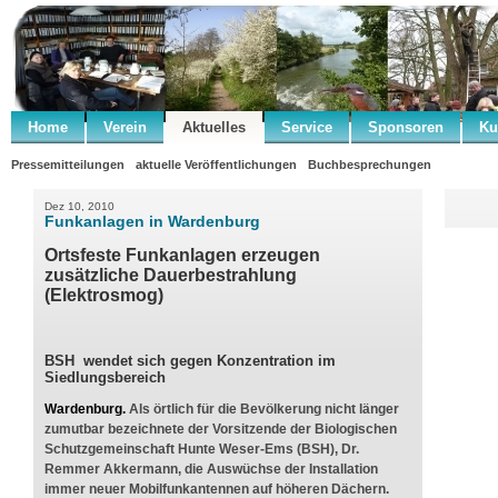
Home
Verein
Aktuelles
Service
Sponsoren
Ku
Pressemitteilungen
aktuelle Veröffentlichungen
Buchbesprechungen
Dez 10, 2010
Funkanlagen in Wardenburg
Ortsfeste Funkanlagen erzeugen
zusätzliche Dauerbestrahlung
(Elektrosmog)
BSH wendet sich gegen Konzentration im
Siedlungsbereich
Wardenburg.
Als örtlich für die Bevölkerung nicht länger
zumutbar bezeichnete der Vorsitzende der Biologischen
Schutzgemeinschaft Hunte Weser-Ems (BSH), Dr.
Remmer Akkermann, die Auswüchse der Installation
immer neuer Mobilfunkantennen auf höheren Dächern.