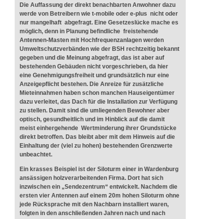
Die Auffassung der direkt benachbarten Anwohner dazu
werde von Betreibern wie t-mobile oder e-plus nicht oder
nur mangelhaft abgefragt. Eine Gesetzeslücke mache es
möglich, denn in Planung befindliche freistehende
Antennen-Masten mit Hochfrequenzanlagen werden
Umweltschutzverbänden wie der BSH rechtzeitig bekannt
gegeben und die Meinung abgefragt, das ist aber auf
bestehenden Gebäuden nicht vorgeschrieben, da hier
eine Genehmigungsfreiheit und grundsätzlich nur eine
Anzeigepflicht bestehen. Die Anreize für zusätzliche
Mieteinnahmen haben schon manchen Hauseigentümer
dazu verleitet, das Dach für die Installation zur Verfügung
zu stellen. Damit sind die umliegenden Bewohner aber
optisch, gesundheitlich und im Hinblick auf die damit
meist einhergehende Wertminderung ihrer Grundstücke
direkt betroffen. Das bleibt aber mit dem Hinweis auf die
Einhaltung der (viel zu hohen) bestehenden Grenzwerte
unbeachtet.
Ein krasses Beispiel ist der Siloturm einer in Wardenburg
ansässigen holzverarbeitenden Firma. Dort hat sich
inzwischen ein „Sendezentrum“ entwickelt. Nachdem die
ersten vier Antennen auf einem 20m hohen Siloturm ohne
jede Rücksprache mit den Nachbarn installiert waren,
folgten in den anschließenden Jahren nach und nach