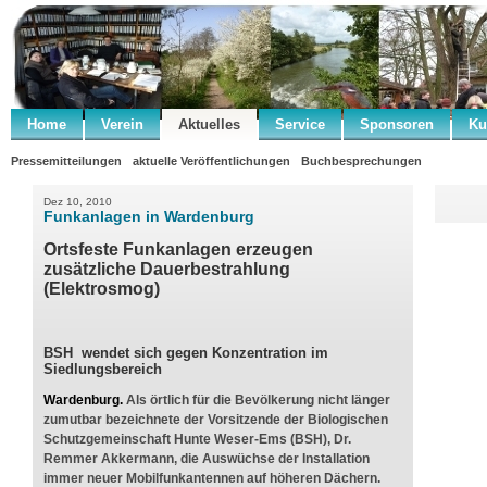
Home
Verein
Aktuelles
Service
Sponsoren
Ku
Pressemitteilungen
aktuelle Veröffentlichungen
Buchbesprechungen
Dez 10, 2010
Funkanlagen in Wardenburg
Ortsfeste Funkanlagen erzeugen
zusätzliche Dauerbestrahlung
(Elektrosmog)
BSH wendet sich gegen Konzentration im
Siedlungsbereich
Wardenburg.
Als örtlich für die Bevölkerung nicht länger
zumutbar bezeichnete der Vorsitzende der Biologischen
Schutzgemeinschaft Hunte Weser-Ems (BSH), Dr.
Remmer Akkermann, die Auswüchse der Installation
immer neuer Mobilfunkantennen auf höheren Dächern.