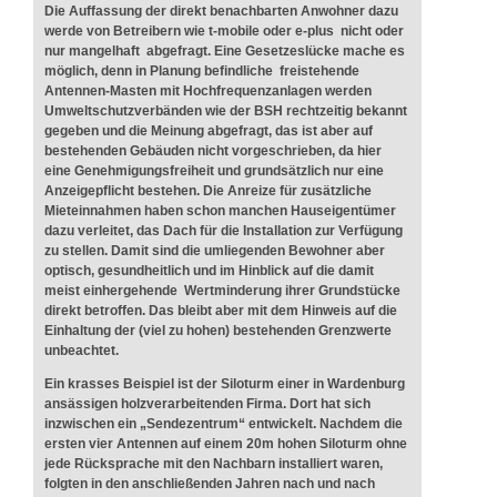
Die Auffassung der direkt benachbarten Anwohner dazu
werde von Betreibern wie t-mobile oder e-plus nicht oder
nur mangelhaft abgefragt. Eine Gesetzeslücke mache es
möglich, denn in Planung befindliche freistehende
Antennen-Masten mit Hochfrequenzanlagen werden
Umweltschutzverbänden wie der BSH rechtzeitig bekannt
gegeben und die Meinung abgefragt, das ist aber auf
bestehenden Gebäuden nicht vorgeschrieben, da hier
eine Genehmigungsfreiheit und grundsätzlich nur eine
Anzeigepflicht bestehen. Die Anreize für zusätzliche
Mieteinnahmen haben schon manchen Hauseigentümer
dazu verleitet, das Dach für die Installation zur Verfügung
zu stellen. Damit sind die umliegenden Bewohner aber
optisch, gesundheitlich und im Hinblick auf die damit
meist einhergehende Wertminderung ihrer Grundstücke
direkt betroffen. Das bleibt aber mit dem Hinweis auf die
Einhaltung der (viel zu hohen) bestehenden Grenzwerte
unbeachtet.
Ein krasses Beispiel ist der Siloturm einer in Wardenburg
ansässigen holzverarbeitenden Firma. Dort hat sich
inzwischen ein „Sendezentrum“ entwickelt. Nachdem die
ersten vier Antennen auf einem 20m hohen Siloturm ohne
jede Rücksprache mit den Nachbarn installiert waren,
folgten in den anschließenden Jahren nach und nach