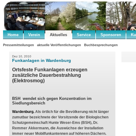
Home
Verein
Aktuelles
Service
Sponsoren
Ku
Pressemitteilungen
aktuelle Veröffentlichungen
Buchbesprechungen
Dez 10, 2010
Funkanlagen in Wardenburg
Ortsfeste Funkanlagen erzeugen
zusätzliche Dauerbestrahlung
(Elektrosmog)
BSH wendet sich gegen Konzentration im
Siedlungsbereich
Wardenburg.
Als örtlich für die Bevölkerung nicht länger
zumutbar bezeichnete der Vorsitzende der Biologischen
Schutzgemeinschaft Hunte Weser-Ems (BSH), Dr.
Remmer Akkermann, die Auswüchse der Installation
immer neuer Mobilfunkantennen auf höheren Dächern.