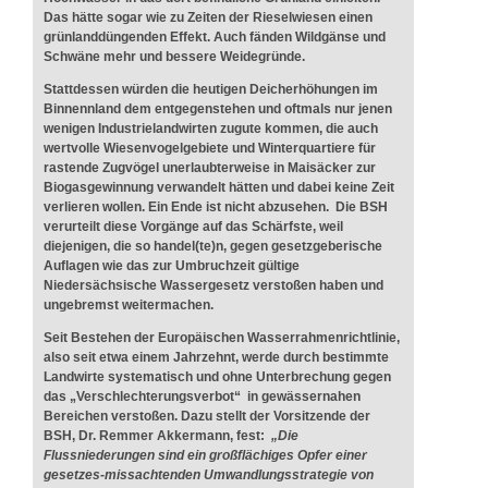
Das hätte sogar wie zu Zeiten der Rieselwiesen einen
grünlanddüngenden Effekt. Auch fänden Wildgänse und
Schwäne mehr und bessere Weidegründe.
Stattdessen würden die heutigen Deicherhöhungen im
Binnennland dem entgegenstehen und oftmals nur jenen
wenigen Industrielandwirten zugute kommen, die auch
wertvolle Wiesenvogelgebiete und Winterquartiere für
rastende Zugvögel unerlaubterweise in Maisäcker zur
Biogasgewinnung verwandelt hätten und dabei keine Zeit
verlieren wollen. Ein Ende ist nicht abzusehen. Die BSH
verurteilt diese Vorgänge auf das Schärfste, weil
diejenigen, die so handel(te)n, gegen gesetzgeberische
Auflagen wie das zur Umbruchzeit gültige
Niedersächsische Wassergesetz verstoßen haben und
ungebremst weitermachen.
Seit Bestehen der Europäischen Wasserrahmenrichtlinie,
also seit etwa einem Jahrzehnt, werde durch bestimmte
Landwirte systematisch und ohne Unterbrechung gegen
das „Verschlechterungsverbot“ in gewässernahen
Bereichen verstoßen. Dazu stellt der Vorsitzende der
BSH, Dr. Remmer Akkermann, fest:
„Die
Flussniederungen sind ein großflächiges Opfer einer
gesetzes-missachtenden Umwandlungsstrategie von