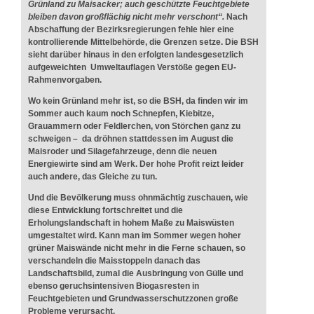
Grünland zu Maisacker; auch geschützte Feuchtgebiete
bleiben davon großflächig nicht mehr verschont“.
Nach
Abschaffung der Bezirksregierungen fehle hier eine
kontrollierende Mittelbehörde, die Grenzen setze. Die BSH
sieht darüber hinaus in den erfolgten landesgesetzlich
aufgeweichten Umweltauflagen Verstöße gegen EU-
Rahmenvorgaben.
Wo kein Grünland mehr ist, so die BSH, da finden wir im
Sommer auch kaum noch Schnepfen, Kiebitze,
Grauammern oder Feldlerchen, von Störchen ganz zu
schweigen – da dröhnen stattdessen im August die
Maisroder und Silagefahrzeuge, denn die neuen
Energiewirte sind am Werk. Der hohe Profit reizt leider
auch andere, das Gleiche zu tun.
Und die Bevölkerung muss ohnmächtig zuschauen, wie
diese Entwicklung fortschreitet und die
Erholungslandschaft in hohem Maße zu Maiswüsten
umgestaltet wird. Kann man im Sommer wegen hoher
grüner Maiswände nicht mehr in die Ferne schauen, so
verschandeln die Maisstoppeln danach das
Landschaftsbild, zumal die Ausbringung von Gülle und
ebenso geruchsintensiven Biogasresten in
Feuchtgebieten und Grundwasserschutzzonen große
Probleme verursacht.