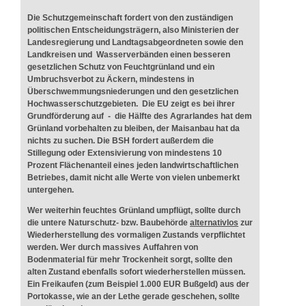
Die Schutzgemeinschaft fordert von den zuständigen
politischen Entscheidungsträgern, also Ministerien der
Landesregierung und Landtagsabgeordneten sowie den
Landkreisen und Wasserverbänden einen besseren
gesetzlichen Schutz von Feuchtgrünland und ein
Umbruchsverbot zu Äckern, mindestens in
Überschwemmungsniederungen und den gesetzlichen
Hochwasserschutzgebieten. Die EU zeigt es bei ihrer
Grundförderung auf - die Hälfte des Agrarlandes hat dem
Grünland vorbehalten zu bleiben, der Maisanbau hat da
nichts zu suchen. Die BSH fordert außerdem die
Stillegung oder Extensivierung von mindestens 10
Prozent Flächenanteil eines jeden landwirtschaftlichen
Betriebes, damit nicht alle Werte von vielen unbemerkt
untergehen.
Wer weiterhin feuchtes Grünland umpflügt, sollte durch
die untere Naturschutz- bzw. Baubehörde
alternativlos
zur
Wiederherstellung des vormaligen Zustands verpflichtet
werden. Wer durch massives Auffahren von
Bodenmaterial für mehr Trockenheit sorgt, sollte den
alten Zustand ebenfalls sofort wiederherstellen müssen.
Ein Freikaufen (zum Beispiel 1.000 EUR Bußgeld) aus der
Portokasse, wie an der Lethe gerade geschehen, sollte