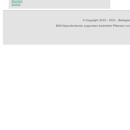
Drucken
Zurück
© Copyright 2010 - 2021 - Biolog
BSH-Spendenkonto zugunsten bedrohter Pflanzen und