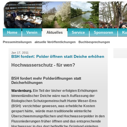
Home
Verein
Aktuelles
Service
Sponsoren
Ku
Pressemitteilungen
aktuelle Veröffentlichungen
Buchbesprechungen
Jan 17, 2011
BSH fordert: Polder öffnen statt Deiche erhöhen
Hochwasserschutz - für wen?
BSH fordert mehr Polderöffnungen statt
Deicherhöhungen
Wardenburg.
Ein Teil der bisher erfolgten Erhöhungen
binnenländischer Deiche wäre nach Auffassung der
Biologischen Schutzgemeinschaft Hunte Weser-Ems
(BSH) verzichtbar gewesen, was erhebliche Kosten
gespart hätte, würde man traditionelle winterliche
Überschwemmungsflächen und Hochwasserpolder in den
Flussniederungen früher öffnen und das entsprechende
Hochwasser in das dort befindliche Grünland einleiten.