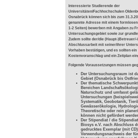
Interessierte Studierende der
Universitäten/Fachhochschulen Oldenbu
Osnabrück können sich bis zum 31.3.20
genannte Adresse mit einem formlosen
1-2 Seiten) bewerben mit Angaben zu Fr
Untersuchungsgebiet sowie zur grundl
Zudem sollte der/die (Haupt-)Betreuer/-i
Abschlussarbeit mit seiner/ihrer Unters
Vorhaben bestätigen, und es sollten ein
Kostenvoranschlag und ein Zeitplan ein
Folgende Voraussetzungen müssen geg
Der Untersuchungsraum ist d
Gebiet (Osnabrück bis Ostfrie
Der thematische Schwerpunkt 
Bereichen Landschaftsökolog
Naturschutz und umfasst gel
Untersuchungen (beispielswei
Systematik, Geobotanik, Tierö
Gewässerökologie, Hydrologi
Theoretische oder rein planer
können nicht gefördert werde
Der Stipendiat / die Stipendiat
Biosys e.V. nach Abschluss de
gedrucktes Exemplar (mit CD)
Verwendungsnachweis der für