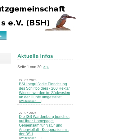
z
Seite 1 von 30
>
»
29. 07 2026
BSH begrüßt die Einrichtung
des Schilfpolders - 200 Hektar
Wiesen werden im Südwesten
an der Hunte umgestaltet
[
Weiterlesen …
]
27. 07 2026
Die IGS Wardenburg berichtet
auf ihrer Homepage:
Gemeinsam für Natur und
Artenvielfalt - Kooperation mit
der BSH
[
Weiterlesen …
]