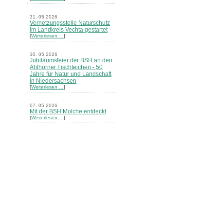
31. 05 2026
Vernetzungsstelle Naturschutz
im Landkreis Vechta gestartet
[
Weiterlesen …
]
30. 05 2026
Jubiläumsfeier der BSH an den
Ahlhorner Fischteichen - 50
Jahre für Natur und Landschaft
in Niedersachsen
[
Weiterlesen …
]
07. 05 2026
Mit der BSH Molche entdeckt
[
Weiterlesen …
]
21. 03 2026
Merkblatt Nr. 30 Biotope - "Das
Herrenholz" erschienen
[
Weiterlesen …
]
20. 03 2026
Informationsveranstaltung zu
Naturschutzprojekten ein voller
Erfolg - Akteure stellten in
Goldenstedt ihre Projekte vor
[
Weiterlesen …
]