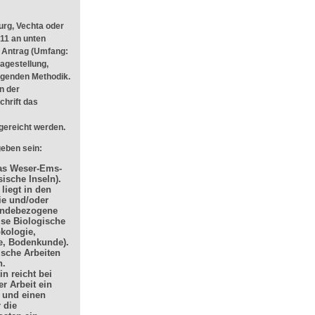
rg, Vechta oder
11 an unten
 Antrag (Umfang:
agestellung,
egenden Methodik.
n der
chrift das
gereicht werden.
eben sein:
as Weser-Ems-
sische Inseln).
liegt in den
ie und/oder
ändebezogene
se Biologische
kologie,
e, Bodenkunde).
ische Arbeiten
n.
in reicht bei
r Arbeit ein
 und einen
 die