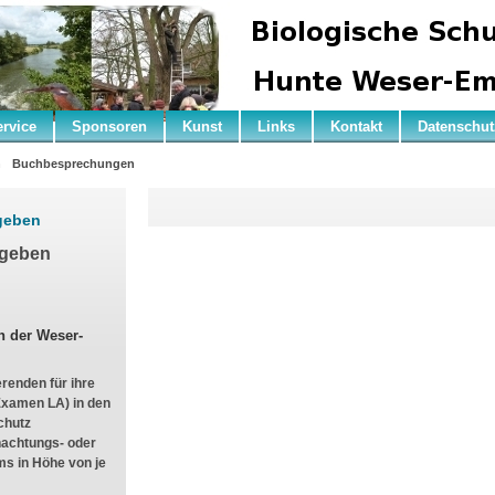
ervice
Sponsoren
Kunst
Links
Kontakt
Datenschut
n
Buchbesprechungen
rgeben
rgeben
n der Weser-
erenden für ihre
 Examen LA) in den
chutz
nachtungs- oder
ms in Höhe von je