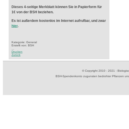
Dieses 4-seitige Merkblatt können Sie in Papierform für
1€ von der BSH beziehen.
Es ist außerdem kostenlos im Internet aufrufbar, und zwar
hier
.
Kategorie: General
Erstellt von: BSH
...
Drucken
Zurück
© Copyright 2010 - 2021 - Biolog
BSH-Spendenkonto zugunsten bedrohter Pflanzen und