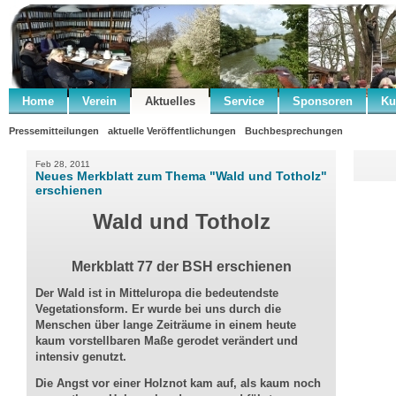
Home
Verein
Aktuelles
Service
Sponsoren
Ku
Pressemitteilungen
aktuelle Veröffentlichungen
Buchbesprechungen
Feb 28, 2011
Neues Merkblatt zum Thema "Wald und Totholz"
erschienen
Wald und Totholz
Merkblatt 77 der BSH erschienen
Der Wald ist in Mitteluropa die bedeutendste
Vegetationsform. Er wurde bei uns durch die
Menschen über lange Zeiträume in einem heute
kaum vorstellbaren Maße gerodet verändert und
intensiv genutzt.
Die Angst vor einer Holznot kam auf, als kaum noch