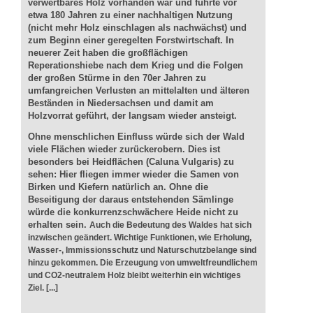
verwertbares Holz vorhanden war und führte vor
etwa 180 Jahren zu einer nachhaltigen Nutzung
(nicht mehr Holz einschlagen als nachwächst) und
zum Beginn einer geregelten Forstwirtschaft. In
neuerer Zeit haben die großflächigen
Reperationshiebe nach dem Krieg und die Folgen
der großen Stürme in den 70er Jahren zu
umfangreichen Verlusten an mittelalten und älteren
Beständen in Niedersachsen und damit am
Holzvorrat geführt, der langsam wieder ansteigt.
Ohne menschlichen Einfluss würde sich der Wald
viele Flächen wieder zurückerobern. Dies ist
besonders bei Heidflächen (Caluna Vulgaris) zu
sehen: Hier fliegen immer wieder die Samen von
Birken und Kiefern natürlich an. Ohne die
Beseitigung der daraus entstehenden Sämlinge
würde die konkurrenzschwächere Heide nicht zu
erhalten sein.
Auch die Bedeutung des Waldes hat sich
inzwischen geändert. Wichtige Funktionen, wie Erholung,
Wasser-, Immissionsschutz und Naturschutzbelange sind
hinzu gekommen. Die Erzeugung von umweltfreundlichem
und CO2-neutralem Holz bleibt weiterhin ein wichtiges
Ziel. [...]