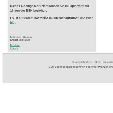
Dieses 4-seitige Merkblatt können Sie in Papierform für
1€ von der BSH beziehen.
Es ist außerdem kostenlos im Internet aufrufbar, und zwar
hier
.
Kategorie: General
Erstellt von: BSH
...
Drucken
Zurück
© Copyright 2010 - 2021 - Biolog
BSH-Spendenkonto zugunsten bedrohter Pflanzen und