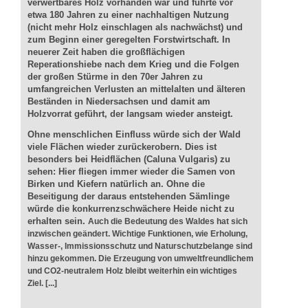
verwertbares Holz vorhanden war und führte vor
etwa 180 Jahren zu einer nachhaltigen Nutzung
(nicht mehr Holz einschlagen als nachwächst) und
zum Beginn einer geregelten Forstwirtschaft. In
neuerer Zeit haben die großflächigen
Reperationshiebe nach dem Krieg und die Folgen
der großen Stürme in den 70er Jahren zu
umfangreichen Verlusten an mittelalten und älteren
Beständen in Niedersachsen und damit am
Holzvorrat geführt, der langsam wieder ansteigt.
Ohne menschlichen Einfluss würde sich der Wald
viele Flächen wieder zurückerobern. Dies ist
besonders bei Heidflächen (Caluna Vulgaris) zu
sehen: Hier fliegen immer wieder die Samen von
Birken und Kiefern natürlich an. Ohne die
Beseitigung der daraus entstehenden Sämlinge
würde die konkurrenzschwächere Heide nicht zu
erhalten sein.
Auch die Bedeutung des Waldes hat sich
inzwischen geändert. Wichtige Funktionen, wie Erholung,
Wasser-, Immissionsschutz und Naturschutzbelange sind
hinzu gekommen. Die Erzeugung von umweltfreundlichem
und CO2-neutralem Holz bleibt weiterhin ein wichtiges
Ziel. [...]