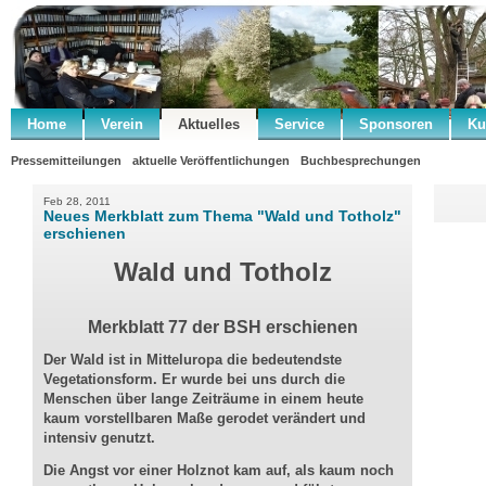
Home
Verein
Aktuelles
Service
Sponsoren
Ku
Pressemitteilungen
aktuelle Veröffentlichungen
Buchbesprechungen
Feb 28, 2011
Neues Merkblatt zum Thema "Wald und Totholz"
erschienen
Wald und Totholz
Merkblatt 77 der BSH erschienen
Der Wald ist in Mitteluropa die bedeutendste
Vegetationsform. Er wurde bei uns durch die
Menschen über lange Zeiträume in einem heute
kaum vorstellbaren Maße gerodet verändert und
intensiv genutzt.
Die Angst vor einer Holznot kam auf, als kaum noch