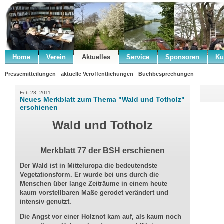
Home
Verein
Aktuelles
Service
Sponsoren
Ku
Pressemitteilungen
aktuelle Veröffentlichungen
Buchbesprechungen
Feb 28, 2011
Neues Merkblatt zum Thema "Wald und Totholz"
erschienen
Wald und Totholz
Merkblatt 77 der BSH erschienen
Der Wald ist in Mitteluropa die bedeutendste
Vegetationsform. Er wurde bei uns durch die
Menschen über lange Zeiträume in einem heute
kaum vorstellbaren Maße gerodet verändert und
intensiv genutzt.
Die Angst vor einer Holznot kam auf, als kaum noch