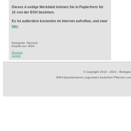
Dieses 4-seitige Merkblatt können Sie in Papierform für
1€ von der BSH beziehen.
Es ist außerdem kostenlos im Internet aufrufbar, und zwar
hier
.
Kategorie: General
Erstellt von: BSH
...
Drucken
Zurück
© Copyright 2010 - 2021 - Biolog
BSH-Spendenkonto zugunsten bedrohter Pflanzen und