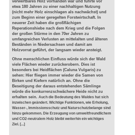
verwertbares Holz vorhanden war und führte vor
etwa 180 Jahren zu einer nachhaltigen Nutzung
(nicht mehr Holz einschlagen als nachwächst) und
zum Beginn einer geregelten Forstwirtschaft. In
neuerer Zeit haben die großflächigen
Reperationshiebe nach dem Krieg und die Folgen
der großen Stürme in den 70er Jahren zu
umfangreichen Verlusten an mittelalten und älteren
Beständen in Niedersachsen und damit am
Holzvorrat geführt, der langsam wieder ansteigt.
Ohne menschlichen Einfluss würde sich der Wald
viele Flächen wieder zurückerobern. Dies ist
besonders bei Heidflächen (Caluna Vulgaris) zu
sehen: Hier fliegen immer wieder die Samen von
Birken und Kiefern natürlich an. Ohne die
Beseitigung der daraus entstehenden Sämlinge
würde die konkurrenzschwächere Heide nicht zu
erhalten sein.
Auch die Bedeutung des Waldes hat sich
inzwischen geändert. Wichtige Funktionen, wie Erholung,
Wasser-, Immissionsschutz und Naturschutzbelange sind
hinzu gekommen. Die Erzeugung von umweltfreundlichem
und CO2-neutralem Holz bleibt weiterhin ein wichtiges
Ziel. [...]