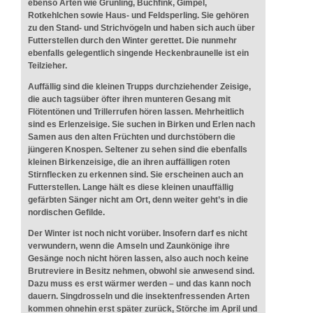
ebenso Arten wie Grünling, Buchfink, Gimpel,
Rotkehlchen sowie Haus- und Feldsperling. Sie gehören
zu den Stand- und Strichvögeln und haben sich auch über
Futterstellen durch den Winter gerettet. Die nunmehr
ebenfalls gelegentlich singende Heckenbraunelle ist ein
Teilzieher.
Auffällig sind die kleinen Trupps durchziehender Zeisige,
die auch tagsüber öfter ihren munteren Gesang mit
Flötentönen und Trillerrufen hören lassen. Mehrheitlich
sind es Erlenzeisige. Sie suchen in Birken und Erlen nach
Samen aus den alten Früchten und durchstöbern die
jüngeren Knospen. Seltener zu sehen sind die ebenfalls
kleinen Birkenzeisige, die an ihren auffälligen roten
Stirnflecken zu erkennen sind. Sie erscheinen auch an
Futterstellen. Lange hält es diese kleinen unauffällig
gefärbten Sänger nicht am Ort, denn weiter geht’s in die
nordischen Gefilde.
Der Winter ist noch nicht vorüber. Insofern darf es nicht
verwundern, wenn die Amseln und Zaunkönige ihre
Gesänge noch nicht hören lassen, also auch noch keine
Brutreviere in Besitz nehmen, obwohl sie anwesend sind.
Dazu muss es erst wärmer werden – und das kann noch
dauern. Singdrosseln und die insektenfressenden Arten
kommen ohnehin erst später zurück, Störche im April und