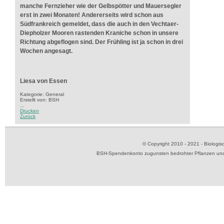
manche Fernzieher wie der Gelbspötter und Mauersegler
erst in zwei Monaten! Andererseits wird schon aus
Südfrankreich gemeldet, dass die auch in den Vechtaer-
Diepholzer Mooren rastenden Kraniche schon in unsere
Richtung abgeflogen sind. Der Frühling ist ja schon in drei
Wochen angesagt.
Liesa von Essen
Kategorie: General
Erstellt von: BSH
...
Drucken
Zurück
© Copyright 2010 - 2021 - Biolog
BSH-Spendenkonto zugunsten bedrohter Pflanzen und