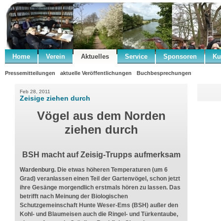
Home
Verein
Aktuelles
Service
Sponsoren
Ku
Pressemitteilungen
aktuelle Veröffentlichungen
Buchbesprechungen
Feb 28, 2011
Zeisige ziehen durch
Vögel aus dem Norden
ziehen durch
BSH macht auf Zeisig-Trupps aufmerksam
Wardenburg.
Die etwas höheren Temperaturen (um 6
Grad) veranlassen einen Teil der Gartenvögel, schon jetzt
ihre Gesänge morgendlich erstmals hören zu lassen. Das
betrifft nach Meinung der Biologischen
Schutzgemeinschaft Hunte Weser-Ems (BSH) außer den
Kohl- und Blaumeisen auch die Ringel- und Türkentaube,