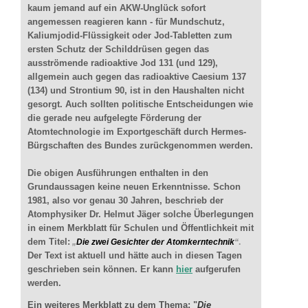
kaum jemand auf ein AKW-Unglück sofort
angemessen reagieren kann - für Mundschutz,
Kaliumjodid-Flüssigkeit oder Jod-Tabletten zum
ersten Schutz der Schilddrüsen gegen das
ausströmende radioaktive Jod 131 (und 129),
allgemein auch gegen das radioaktive Caesium 137
(134) und Strontium 90, ist in den Haushalten nicht
gesorgt. Auch sollten politische Entscheidungen wie
die gerade neu aufgelegte Förderung der
Atomtechnologie im Exportgeschäft durch Hermes-
Bürgschaften des Bundes zurückgenommen werden.
Die obigen Ausführungen enthalten in den
Grundaussagen keine neuen Erkenntnisse. Schon
1981, also vor genau 30 Jahren, beschrieb der
Atomphysiker Dr. Helmut Jäger solche Überlegungen
in einem Merkblatt für Schulen und Öffentlichkeit mit
dem Titel:
„
Die zwei Gesichter der Atomkerntechnik
“
.
Der Text ist aktuell und hätte auch in diesen Tagen
geschrieben sein können. Er kann
hier
aufgerufen
werden.
Ein weiteres Merkblatt zu dem Thema: "
Die