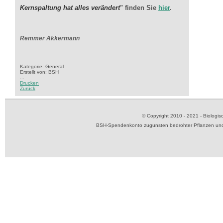
Kernspaltung hat alles verändert
"
finden Sie
hier
.
Remmer Akkermann
Kategorie: General
Erstellt von: BSH
...
Drucken
Zurück
© Copyright 2010 - 2021 - Biolog
BSH-Spendenkonto zugunsten bedrohter Pflanzen und