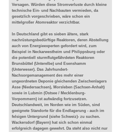
Versagen. Würden diese Stromverluste durch kleine
technische Ein- und Nachbauten vermieden, da
gesetzlich vorgeschrieben, wäre schon ein
mittelgroßer Atomreaktor verzichtbar.
In Deutschland gibt es sieben ältere, stark
nachrüstungsbedürftige Reaktoren, deren Abstellung
auch von Energieexperten gefordert wird, zum
Beispiel in Neckarwestheim und Philippsburg oder
die potentiell sturmflutgefährdeten Reaktoren
Brunsbüttel (Unterelbe) und Esenshamm
(Unterweser). Das Jahrhundert-
Nachsorgemanagement des mehr einer
ungeordneten Deponie gleichenden Zwischenlagers
Asse (Niedersachsen), Morsleben (Sachsen-Anhalt)
sowie in Lubmin (Ostsee / Mecklenburg-
Vorpommern) ist aufwändig fortzusetzen.
Deutschlandweit, im Norden wie im Süden, sind
geeignete Standorte für die Endlagerung - auch im
felsigen Untergrund (siehe Schweiz)- zu suchen.
Wackersdorf (Bayern) hat sich schon einmal
erfolgreich dagegen gewehrt. Da steht also nicht nur