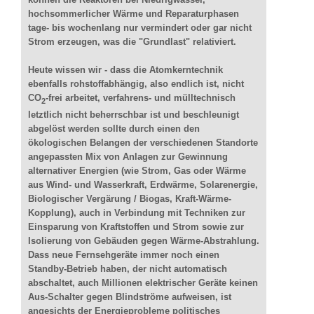
hochsommerlicher Wärme und Reparaturphasen
tage- bis wochenlang nur vermindert oder gar nicht
Strom erzeugen, was die "Grundlast" relativiert.
Heute wissen wir - dass die Atomkerntechnik
ebenfalls rohstoffabhängig, also endlich ist, nicht
CO
-frei arbeitet, verfahrens- und mülltechnisch
2
letztlich nicht beherrschbar ist und beschleunigt
abgelöst werden sollte durch einen den
ökologischen Belangen der verschiedenen Standorte
angepassten Mix von Anlagen zur Gewinnung
alternativer Energien (wie Strom, Gas oder Wärme
aus Wind- und Wasserkraft, Erdwärme, Solarenergie,
Biologischer Vergärung / Biogas, Kraft-Wärme-
Kopplung), auch in Verbindung mit Techniken zur
Einsparung von Kraftstoffen und Strom sowie zur
Isolierung von Gebäuden gegen Wärme-Abstrahlung.
Dass neue Fernsehgeräte immer noch einen
Standby-Betrieb haben, der nicht automatisch
abschaltet, auch Millionen elektrischer Geräte keinen
Aus-Schalter gegen Blindströme aufweisen, ist
angesichts der Energieprobleme politisches