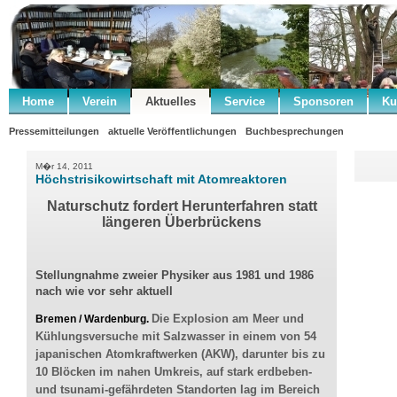
Home
Verein
Aktuelles
Service
Sponsoren
Ku
Pressemitteilungen
aktuelle Veröffentlichungen
Buchbesprechungen
M�r 14, 2011
Höchstrisikowirtschaft mit Atomreaktoren
Naturschutz fordert Herunterfahren statt
längeren Überbrückens
Stellungnahme zweier Physiker aus 1981 und 1986
nach wie vor sehr aktuell
Die Explosion am Meer und
Bremen / Wardenburg.
Kühlungsversuche mit Salzwasser in einem von 54
japanischen Atomkraftwerken (AKW), darunter bis zu
10 Blöcken im nahen Umkreis, auf stark erdbeben-
und tsunami-gefährdeten Standorten lag im Bereich