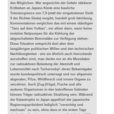
des Möglichen. Wer angesichts der Gefahr stärkerer
Erdbeben an Japans Küste eine bauliche
Toleranzgrenze von 7,9 (statt der eingetretenen Stufe
9 der Richter-Skala) vorgibt, handelt grob fahrlässig.
Kommentatoren verglichen das mit einem ständigen
"Tanz auf dem Vulkan", vor allem dann, wenn keine
mobilen Notpumpen für die Kühlung der
abgeschalteten Brennstäbe zur Verfügung stehen.
Diese Situation entspricht dort aber dem
langjährigen politischen Willen und den technischen
Nachlässigkeiten - wie sie ähnlich auch hierzulande
anzutreffen sind, man denke nur an die Messdaten
zur radioaktiven Belastung der Atemluft und
Lebensmittel nach Tschernobyl: deren Bekanntgabe
wurde bundespolitisch untersagt und nur allgemein
abgeraten, Pilze, Wildfleisch und innere Organe zu
verzehren. Auch (Zug-)Vögel, Fische und alle
anderen Organismen in den betroffenen Gebieten
können Träger radioaktiver Strahlung sein. Während
der Katastrophe in Japan appelliert der japanische
Regierungspräsident lediglich "vorsichtig und
wachsam" zu sein, ohne dass er die ersten Tage