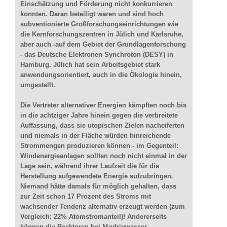
Einschätzung und Förderung nicht konkurrieren
konnten. Daran beteiligt waren und sind hoch
subventionierte Großforschungseinrichtungen wie
die Kernforschungszentren in Jülich und Karlsruhe,
aber auch -auf dem Gebiet der Grundlagenforschung
- das Deutsche Elektronen Synchroton (DESY) in
Hamburg. Jülich hat sein Arbeitsgebiet stark
anwendungsorientiert, auch in die Ökologie hinein,
umgestellt.
Die Vertreter alternativer Energien kämpften noch bis
in die achtziger Jahre hinein gegen die verbreitete
Auffassung, dass sie utopischen Zielen nacheiferten
und niemals in der Fläche würden hinreichende
Strommengen produzieren können - im Gegenteil:
Windenergieanlagen sollten noch nicht einmal in der
Lage sein, während ihrer Laufzeit die für die
Herstellung aufgewendete Energie aufzubringen.
Niemand hätte damals für möglich gehalten, dass
zur Zeit schon 17 Prozent des Stroms mit
wachsender Tendenz alternativ erzeugt werden (zum
Vergleich: 22% Atomstromanteil)! Andererseits
können die Reaktoren bei Niedrigwasser,