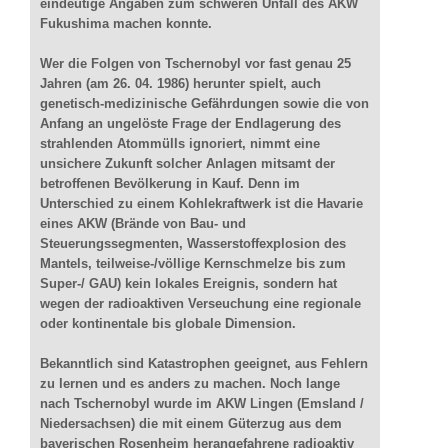
eindeutige Angaben zum schweren Unfall des AKW
Fukushima machen konnte.
Wer die Folgen von Tschernobyl vor fast genau 25
Jahren (am 26. 04. 1986) herunter spielt, auch
genetisch-medizinische Gefährdungen sowie die von
Anfang an ungelöste Frage der Endlagerung des
strahlenden Atommülls ignoriert, nimmt eine
unsichere Zukunft solcher Anlagen mitsamt der
betroffenen Bevölkerung in Kauf. Denn im
Unterschied zu einem Kohlekraftwerk ist die Havarie
eines AKW (Brände von Bau- und
Steuerungssegmenten, Wasserstoffexplosion des
Mantels, teilweise-/völlige Kernschmelze bis zum
Super-/ GAU) kein lokales Ereignis, sondern hat
wegen der radioaktiven Verseuchung eine regionale
oder kontinentale bis globale Dimension.
Bekanntlich sind Katastrophen geeignet, aus Fehlern
zu lernen und es anders zu machen. Noch lange
nach Tschernobyl wurde im AKW Lingen (Emsland /
Niedersachsen) die mit einem Güterzug aus dem
bayerischen Rosenheim herangefahrene radioaktiv