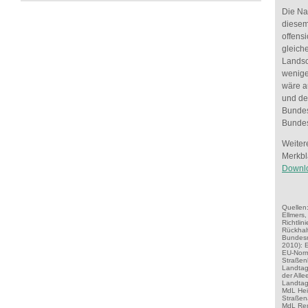
Die Na
diesem
offensi
gleich
Landsc
wenige
wäre a
und de
Bundes
Bunde
Weiter
Merkbl
Downlo
Quellen
Ellmers,
Richtlin
Rückhal
Bundesm
2010): 
EU-Norm
Straßen
Landtag
der All
Landtag,
MdL Hei
Straßena
MdL Ren