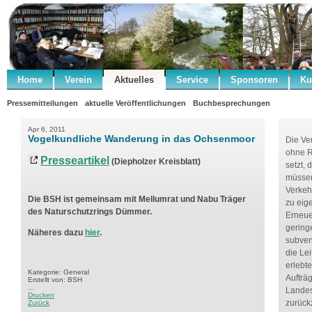
Home
Verein
Aktuelles
Service
Sponsoren
Ku
Pressemitteilungen
aktuelle Veröffentlichungen
Buchbesprechungen
Apr 6, 2011
Vogelkundliche Wanderung in das Ochsenmoor
Die Ve
ohne R
Presseartikel
(Diepholzer Kreisblatt)
setzt,
müssen
Verkeh
Die BSH ist gemeinsam mit Mellumrat und Nabu Träger
zu eig
des Naturschutzrings Dümmer.
Erneue
gering
Näheres dazu
hier
.
subven
die Le
erlebt
Kategorie: General
Aufträ
Erstellt von: BSH
...
Landes
Drucken
zurück
Zurück