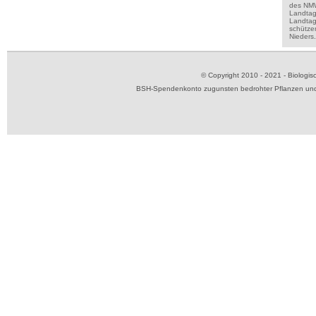
des NMWA
Landta
Landtags
schützen
Nieders
© Copyright 2010 - 2021 - Biolog
BSH-Spendenkonto zugunsten bedrohter Pflanzen und