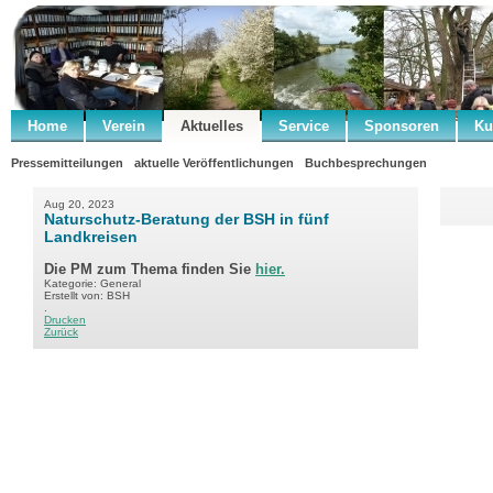
Home
Verein
Aktuelles
Service
Sponsoren
Ku
Pressemitteilungen
aktuelle Veröffentlichungen
Buchbesprechungen
Aug 20, 2023
Naturschutz-Beratung der BSH in fünf
Landkreisen
Die PM zum Thema finden Sie
hier.
Kategorie: General
Erstellt von: BSH
.
Drucken
Zurück