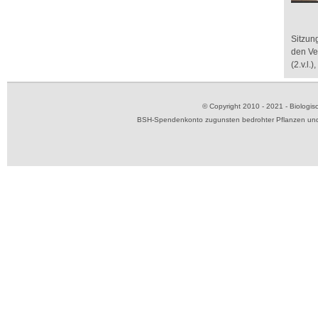
Sitzun
den Ve
(2.v.l.
© Copyright 2010 - 2021 - Biolog
BSH-Spendenkonto zugunsten bedrohter Pflanzen und