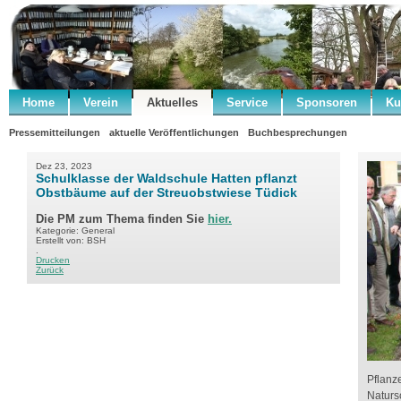
Home
Verein
Aktuelles
Service
Sponsoren
Ku
Pressemitteilungen
aktuelle Veröffentlichungen
Buchbesprechungen
Dez 23, 2023
Schulklasse der Waldschule Hatten pflanzt
Obstbäume auf der Streuobstwiese Tüdick
Die PM zum Thema finden Sie
hier.
Kategorie: General
Erstellt von: BSH
.
Drucken
Zurück
Pflanz
Naturs