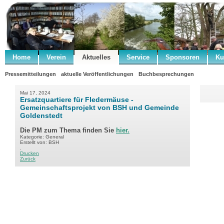
Home
Verein
Aktuelles
Service
Sponsoren
Ku
Pressemitteilungen
aktuelle Veröffentlichungen
Buchbesprechungen
Mai 17, 2024
Ersatzquartiere für Fledermäuse -
Gemeinschaftsprojekt von BSH und Gemeinde
Goldenstedt
Die PM zum Thema finden Sie
hier.
Kategorie: General
Erstellt von: BSH
.
Drucken
Zurück