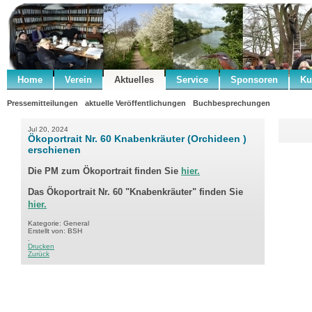
Home
Verein
Aktuelles
Service
Sponsoren
Ku
Pressemitteilungen
aktuelle Veröffentlichungen
Buchbesprechungen
Jul 20, 2024
Ökoportrait Nr. 60 Knabenkräuter (Orchideen )
erschienen
Die PM zum Ökoportrait finden Sie
hier.
Das Ökoportrait Nr. 60 "Knabenkräuter" finden Sie
hier.
Kategorie: General
Erstellt von: BSH
.
Drucken
Zurück