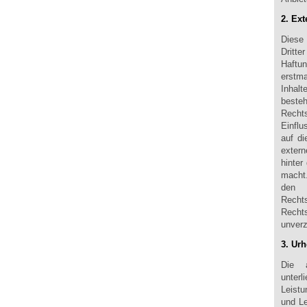
2. Ext
Diese
Dritte
Haftun
erstma
Inhalt
best
Rechts
Einflu
auf di
extern
hinter
macht.
den 
Recht
Rechts
unverz
3. Ur
Die a
unte
Leist
und Le