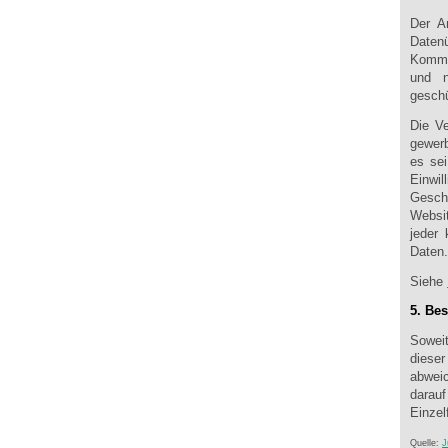
Der A
Date
Kommun
und n
geschü
Die V
gewerb
es sei
Einwi
Gesch
Websi
jeder
Daten.
Siehe
5. Be
Sowei
dieser
abweic
darauf
Einzel
Quelle:
J