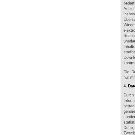
bedar
Anbie
insbe
Übers
Wiede
elekt
Rechte
unerla
Inhalt
straf
Downl
kommer
Die D
nur mi
4. Da
Durch
Infor
betra
gehör
sonder
statis
Dritt
Zwecke