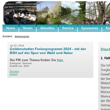
Home
Verein
Aktuelles
Service
Sponsoren
Ku
Anfahrt
Impressum
Jul 20, 2024
Goldenstedter Ferienprogramm 2024 - mit der
Disc
BSH auf der Spur von Wald und Natur
1. Ha
Die PM zum Thema finden Sie
hier.
Kategorie: General
Die In
Erstellt von: BSH
.
Sorgfa
Drucken
Gewähr
Zurück
der be
Websit
Nament
Meinun
Meinun
der We
Vertra
Anbiet