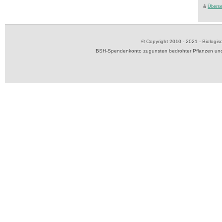
&
Überse
© Copyright 2010 - 2021 - Biolog
BSH-Spendenkonto zugunsten bedrohter Pflanzen und