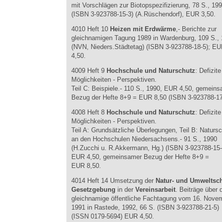
mit Vorschlägen zur Biotopspezifizierung, 78 S., 19
(ISBN 3-923788-15-3) (A.Rüschendorf), EUR 3,50.
4010 Heft 10
Heizen mit Erdwärme
,- Berichte zur
gleichnamigen Tagung 1989 in Wardenburg, 109 S.,
(NVN, Nieders.Städtetag) (ISBN 3-923788-18-5); E
4,50.
4009 Heft 9
Hochschule und Naturschutz
: Defizite
Möglichkeiten - Perspektiven.
Teil C: Beispiele.- 110 S., 1990, EUR 4,50, gemein
Bezug der Hefte 8+9 = EUR 8,50 (ISBN 3-923788-17
4008 Heft 8
Hochschule und Naturschutz
: Defizite
Möglichkeiten - Perspektiven.
Teil A: Grundsätzliche Überlegungen, Teil B: Naturs
an den Hochschulen Niedersachsens.- 91 S., 1990
(H.Zucchi u. R.Akkermann, Hg.) (ISBN 3-923788-15-
EUR 4,50, gemeinsamer Bezug der Hefte 8+9 =
EUR 8,50.
4014 Heft 14 Umsetzung der
Natur- und Umweltsch
Gesetzgebung
in der
Vereinsarbeit
. Beiträge über 
gleichnamige öffentliche Fachtagung vom 16. Nove
1991 in Rastede, 1992, 66 S. (ISBN 3-923788-21-5)
(ISSN 0179-5694) EUR 4,50.