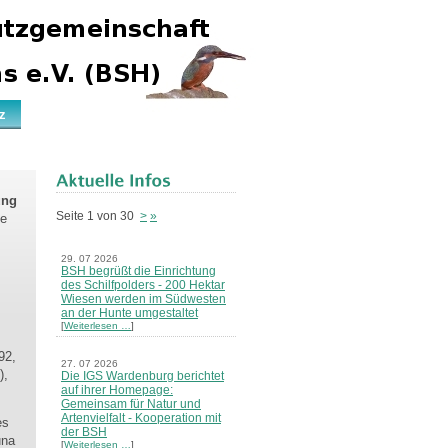
z
ung
Seite 1 von 30
>
»
ge
29. 07 2026
BSH begrüßt die Einrichtung
des Schilfpolders - 200 Hektar
Wiesen werden im Südwesten
an der Hunte umgestaltet
[
Weiterlesen …
]
92,
27. 07 2026
),
Die IGS Wardenburg berichtet
auf ihrer Homepage:
Gemeinsam für Natur und
Artenvielfalt - Kooperation mit
es
der BSH
una
[
Weiterlesen …
]