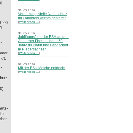
90
31. 05 2026
Vernetzungsstelle Naturschutz
im Landkreis Vechta gestartet
[
Weiterlesen …
]
 1990
UR
30. 05 2026
Jubiläumsfeier der BSH an den
Ahlhorner Fischteichen - 50
 -
Jahre für Natur und Landschaft
in Niedersachsen
samer
[
Weiterlesen …
]
-7).
07. 05 2026
 -
Mit der BSH Molche entdeckt
[
Weiterlesen …
]
chutz
21. 03 2026
Merkblatt Nr. 30 Biotope - "Das
0)
Herrenholz" erschienen
[
Weiterlesen …
]
20. 03 2026
utz-
Informationsveranstaltung zu
die
Naturschutzprojekten ein voller
Erfolg - Akteure stellten in
mber
Goldenstedt ihre Projekte vor
[
Weiterlesen …
]