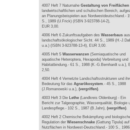
4007 Heft 7 Naturnahe
Gestaltung von Freiflächen
landwirtschaftlichen und schulischen Bereich, aufge
an Planungsbeispielen aus Nordwestdeutschland.- 1
S., 1989 (U.Frick) (ISBN 3-923788-14-2),
EUR 3,00.
4006 Heft 6 Zukunftsaufgaben des
Wasserbaus
aus
landschaftsökologischer Sicht. 44 S., 1989 (H.-J.Da
u.a.) (ISBN 3-923788-13-4), EUR 3,00.
4005 Heft 5
Wasserwanzen
(Semiaquatische und
aquatische Heteroptera, Hexapoda) Verbreitung und
Habitatbindung.- 61 S., 1988 (K.-G.Bernhardt u.a.),
2,50.
4004 Heft 4 Vernetzte Landschaftsstrukturen und ihr
Bedeutung für das
Agrarökosystem
.- 45 S., 1988
(J.Romanowski u.a.),
(vergriffen)
.
4003 Heft 3 Die
Lethe
(Landkreis Oldenburg) - Ein
Bericht zur Talgeographie, Wasserqualität, Biologie 
Landespflege.- 102 S., 1987 (B.Jahn),
(vergriffen)
.
4002 Heft 2 Chemische Bekämpfung und biologisch
Regulation der
Wiesenschnake
(Gattung Tipula) auf
Nutzflächen in Nordwest-Deutschland.- 100 S., 1986