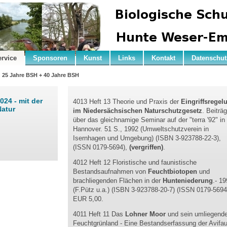
ervice
Sponsoren
Kunst
Links
Kontakt
Datenschut
25 Jahre BSH + 40 Jahre BSH
24 - mit der
4013 Heft 13 Theorie und Praxis der
Eingriffsregel
Natur
im Niedersächsischen
Naturschutzgesetz
. Beiträ
über das gleichnamige Seminar auf der "terra '92" in
Hannover. 51 S., 1992 (Umweltschutzverein in
Isernhagen und Umgebung) (ISBN 3-923788-22-3),
(ISSN 0179-5694),
(vergriffen)
.
4012 Heft 12 Floristische und faunistische
Bestandsaufnahmen von
Feuchtbiotopen
und
brachliegenden Flächen in der
Hunteniederung
.- 19
(F.Pütz u.a.) (ISBN 3-923788-20-7) (ISSN 0179-5694
EUR 5,00.
4011 Heft 11 Das
Lohner Moor
und sein umliegend
Feuchtgrünland - Eine Bestandserfassung der Avifa