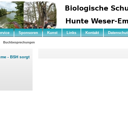
ervice
Sponsoren
Kunst
Links
Kontakt
Datenschut
n
Buchbesprechungen
me - BSH sorgt