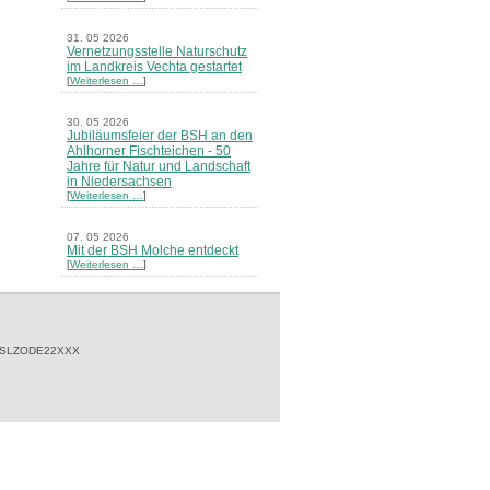
31. 05 2026
Vernetzungsstelle Naturschutz
im Landkreis Vechta gestartet
[
Weiterlesen …
]
30. 05 2026
Jubiläumsfeier der BSH an den
Ahlhorner Fischteichen - 50
Jahre für Natur und Landschaft
in Niedersachsen
[
Weiterlesen …
]
07. 05 2026
Mit der BSH Molche entdeckt
[
Weiterlesen …
]
21. 03 2026
Merkblatt Nr. 30 Biotope - "Das
Herrenholz" erschienen
[
Weiterlesen …
]
 SLZODE22XXX
20. 03 2026
Informationsveranstaltung zu
Naturschutzprojekten ein voller
Erfolg - Akteure stellten in
Goldenstedt ihre Projekte vor
[
Weiterlesen …
]