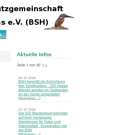
z
Seite 1 von 30
>
»
29. 07 2026
BSH begrüßt die Einrichtung
des Schilfpolders - 200 Hektar
Wiesen werden im Südwesten
an der Hunte umgestaltet
[
Weiterlesen …
]
27. 07 2026
Die IGS Wardenburg berichtet
auf ihrer Homepage:
Gemeinsam für Natur und
Artenvielfalt - Kooperation mit
der BSH
[
Weiterlesen …
]