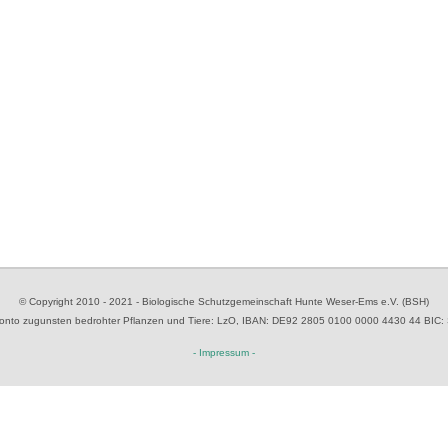
© Copyright 2010 - 2021 - Biologische Schutzgemeinschaft Hunte Weser-Ems e.V. (BSH)
to zugunsten bedrohter Pflanzen und Tiere
: LzO, IBAN: D
E92 2805 0100 0000 4430 44
BIC:
- Impressum -