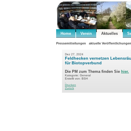
Home
Verein
Aktuelles
S
Pressemitteilungen
aktuelle Veröffentlichunge
Dez 27, 2024
Feldhecken vernetzen Lebensräu
für Biotopverbund
Die PM zum Thema finden Sie
hier
.
Kategorie: General
Erstellt von: BSH
.
Drucken
Zurück