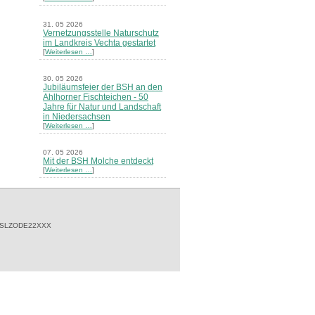
31. 05 2026
Vernetzungsstelle Naturschutz
im Landkreis Vechta gestartet
[
Weiterlesen …
]
30. 05 2026
Jubiläumsfeier der BSH an den
Ahlhorner Fischteichen - 50
Jahre für Natur und Landschaft
in Niedersachsen
[
Weiterlesen …
]
07. 05 2026
Mit der BSH Molche entdeckt
[
Weiterlesen …
]
21. 03 2026
Merkblatt Nr. 30 Biotope - "Das
Herrenholz" erschienen
[
Weiterlesen …
]
 SLZODE22XXX
20. 03 2026
Informationsveranstaltung zu
Naturschutzprojekten ein voller
Erfolg - Akteure stellten in
Goldenstedt ihre Projekte vor
[
Weiterlesen …
]