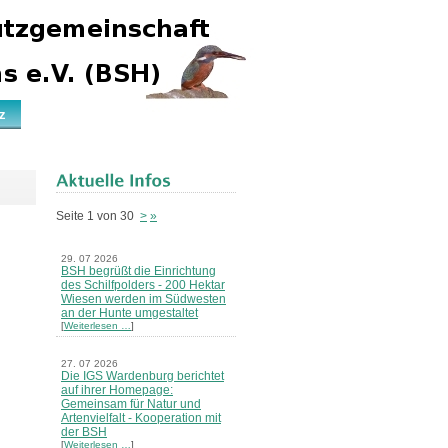
z
Seite 1 von 30
>
»
29. 07 2026
BSH begrüßt die Einrichtung
des Schilfpolders - 200 Hektar
Wiesen werden im Südwesten
an der Hunte umgestaltet
[
Weiterlesen …
]
27. 07 2026
Die IGS Wardenburg berichtet
auf ihrer Homepage:
Gemeinsam für Natur und
Artenvielfalt - Kooperation mit
der BSH
[
Weiterlesen …
]