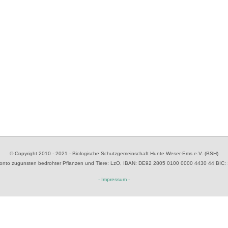
© Copyright 2010 - 2021 - Biologische Schutzgemeinschaft Hunte Weser-Ems e.V. (BSH)
to zugunsten bedrohter Pflanzen und Tiere
: LzO, IBAN: D
E92 2805 0100 0000 4430 44
BIC:
- Impressum -