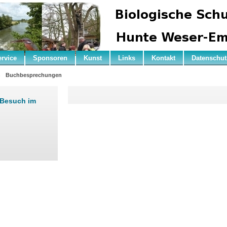
ervice
Sponsoren
Kunst
Links
Kontakt
Datenschut
n
Buchbesprechungen
 Besuch im