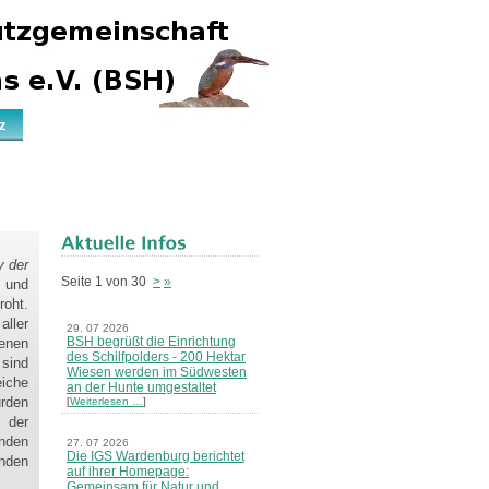
z
y der
Seite 1 von 30
>
»
 und
oht.
ller
29. 07 2026
BSH begrüßt die Einrichtung
denen
des Schilfpolders - 200 Hektar
 sind
Wiesen werden im Südwesten
iche
an der Hunte umgestaltet
rden
[
Weiterlesen …
]
 der
enden
27. 07 2026
Die IGS Wardenburg berichtet
inden
auf ihrer Homepage:
Gemeinsam für Natur und