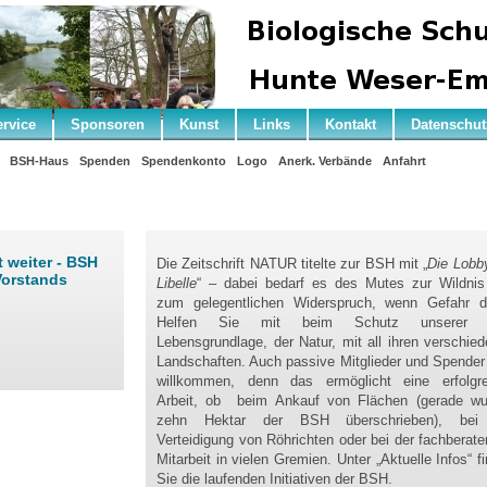
ervice
Sponsoren
Kunst
Links
Kontakt
Datenschut
BSH-Haus
Spenden
Spendenkonto
Logo
Anerk. Verbände
Anfahrt
 weiter - BSH
Die Zeitschrift NATUR titelte zur BSH mit „
Die Lobb
Vorstands
Libelle
“ – dabei bedarf es des Mutes zur Wildnis
zum gelegentlichen Widerspruch, wenn Gefahr dr
Helfen Sie mit beim Schutz unserer a
Lebensgrundlage, der Natur, mit all ihren verschie
Landschaften. Auch passive Mitglieder und Spender
willkommen, denn das ermöglicht eine erfolgre
Arbeit, ob beim Ankauf von Flächen (gerade wu
zehn Hektar der BSH überschrieben), bei
Verteidigung von Röhrichten oder bei der fachberat
Mitarbeit in vielen Gremien. Unter „Aktuelle Infos“ f
Sie die laufenden Initiativen der BSH.