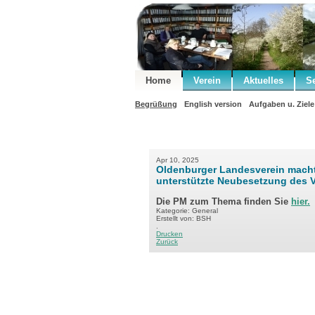
Home
Verein
Aktuelles
S
Begrüßung
English version
Aufgaben u. Ziele
Apr 10, 2025
Oldenburger Landesverein macht
unterstützte Neubesetzung des 
Die PM zum Thema finden Sie
hier.
Kategorie: General
Erstellt von: BSH
.
Drucken
Zurück