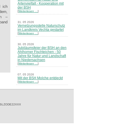
Artenvielfalt - Kooperation mit
 ich
der BSH
[
Weiterlesen …
]
ern,
en –
band
31. 05 2026
Vernetzungsstelle Naturschutz
im Landkreis Vechta gestartet
[
Weiterlesen …
]
30. 05 2026
Jubiläumsfeier der BSH an den
Ahlhorner Fischteichen - 50
Jahre für Natur und Landschaft
in Niedersachsen
[
Weiterlesen …
]
07. 05 2026
Mit der BSH Molche entdeckt
[
Weiterlesen …
]
21. 03 2026
Merkblatt Nr. 30 Biotope - "Das
Herrenholz" erschienen
[
Weiterlesen …
]
 SLZODE22XXX
20. 03 2026
Informationsveranstaltung zu
Naturschutzprojekten ein voller
Erfolg - Akteure stellten in