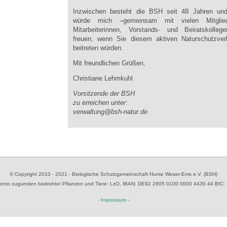
Inzwischen besteht die BSH seit 48 Jahren und
würde mich –gemeinsam mit vielen Mitglied
Mitarbeiterinnen, Vorstands- und Beiratskolleg
freuen, wenn
Sie diesem aktiven Naturschutzver
beitreten würden.
Mit freundlichen Grüßen,
Christiane Lehmkuhl
Vorsitzende der BSH
zu erreichen unter:
verwaltung@bsh-natur.de
© Copyright 2010 - 2021 - Biologische Schutzgemeinschaft Hunte Weser-Ems e.V. (BSH)
to zugunsten bedrohter Pflanzen und Tiere
: LzO, IBAN: D
E92 2805 0100 0000 4430 44
BIC:
- Impressum -