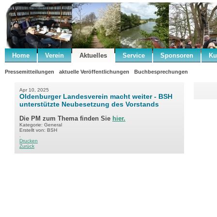
Home
Verein
Aktuelles
Service
Sponsoren
Ku
Pressemitteilungen
aktuelle Veröffentlichungen
Buchbesprechungen
Apr 10, 2025
Oldenburger Landesverein macht weiter - BSH
unterstützte Neubesetzung des Vorstands
Die PM zum Thema finden Sie
hier.
Kategorie: General
Erstellt von: BSH
.
Drucken
Zurück