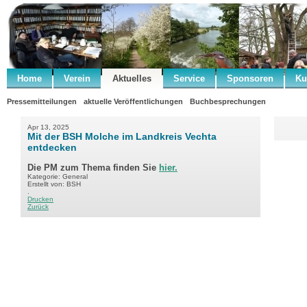
Home
Verein
Aktuelles
Service
Sponsoren
Ku
Pressemitteilungen
aktuelle Veröffentlichungen
Buchbesprechungen
Apr 13, 2025
Mit der BSH Molche im Landkreis Vechta
entdecken
Die PM zum Thema finden Sie
hier.
Kategorie: General
Erstellt von: BSH
.
Drucken
Zurück