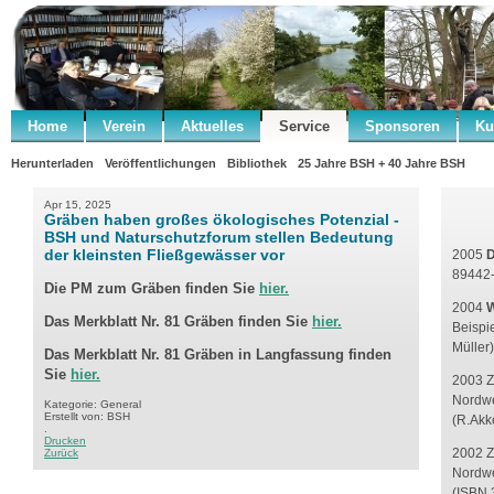
Home
Verein
Aktuelles
Service
Sponsoren
Ku
Herunterladen
Veröffentlichungen
Bibliothek
25 Jahre BSH + 40 Jahre BSH
Apr 15, 2025
Gräben haben großes ökologisches Potenzial -
BSH und Naturschutzforum stellen Bedeutung
der kleinsten Fließgewässer vor
2005
D
89442-
Die PM zum Gräben finden Sie
hier.
2004
W
Das Merkblatt Nr. 81 Gräben finden Sie
hier.
Beispi
Müller
Das Merkblatt Nr. 81 Gräben in
Langfassung finden
Sie
hier.
2003 Z
Nordwes
Kategorie: General
Erstellt von: BSH
(R.Akk
.
Drucken
2002 Z
Zurück
Nordwe
(ISBN 