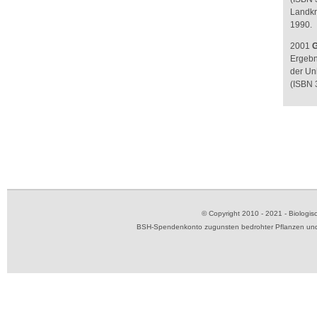
Landkr
1990.
2001
G
Ergebn
der Uni
(ISBN 
© Copyright 2010 - 2021 - Biolog
BSH-Spendenkonto zugunsten bedrohter Pflanzen und