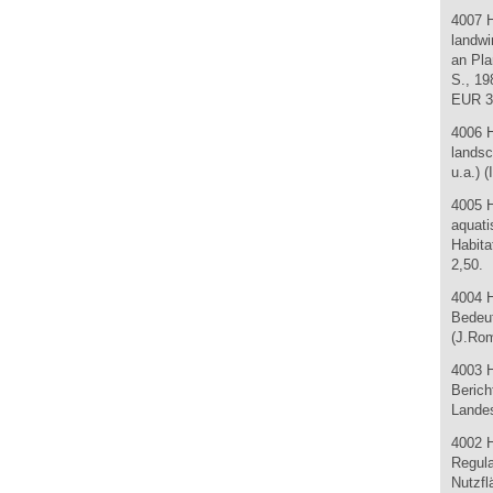
4007 
landwi
an Pla
S., 19
EUR 3
4006 
landsc
u.a.) 
4005 
aquati
Habita
2,50.
4004 H
Bedeu
(J.Ro
4003 H
Berich
Landes
4002 
Regula
Nutzfl