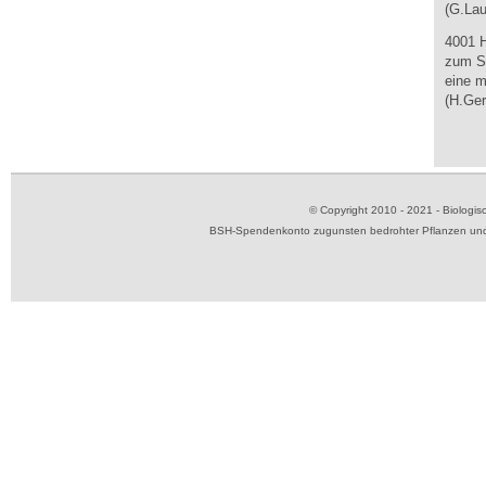
(G.Lau
4001 
zum Se
eine m
(H.Ger
© Copyright 2010 - 2021 - Biolog
BSH-Spendenkonto zugunsten bedrohter Pflanzen und