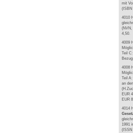
mit Vo
(ISBN 
4010 
gleich
(NVN, 
4,50.
4009 
Möglic
Teil C
Bezug 
4008 
Möglic
Teil A
an den
(H.Zuc
EUR 4
EUR 8
4014 
Geset
gleich
1991 i
(ISSN