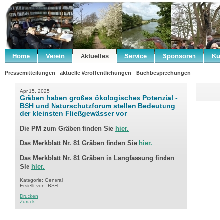
Home
Verein
Aktuelles
Service
Sponsoren
Ku
Pressemitteilungen
aktuelle Veröffentlichungen
Buchbesprechungen
Apr 15, 2025
Gräben haben großes ökologisches Potenzial -
BSH und Naturschutzforum stellen Bedeutung
der kleinsten Fließgewässer vor
Die PM zum Gräben finden Sie
hier.
Das Merkblatt Nr. 81 Gräben finden Sie
hier.
Das Merkblatt Nr. 81 Gräben in
Langfassung finden
Sie
hier.
Kategorie: General
Erstellt von: BSH
.
Drucken
Zurück