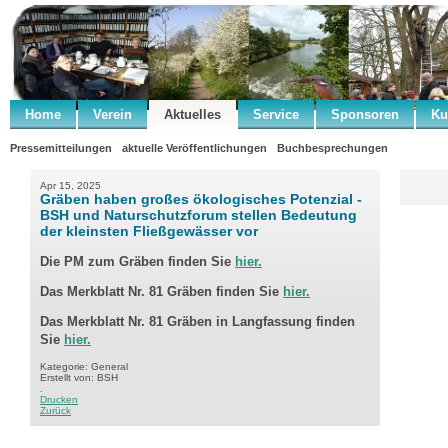
Home
Verein
Aktuelles
Service
Sponsoren
Ku
Pressemitteilungen
aktuelle Veröffentlichungen
Buchbesprechungen
Apr 15, 2025
Gräben haben großes ökologisches Potenzial -
BSH und Naturschutzforum stellen Bedeutung
der kleinsten Fließgewässer vor
Die PM zum Gräben finden Sie
hier.
Das Merkblatt Nr. 81 Gräben finden Sie
hier.
Das Merkblatt Nr. 81 Gräben in
Langfassung finden
Sie
hier.
Kategorie: General
Erstellt von: BSH
.
Drucken
Zurück